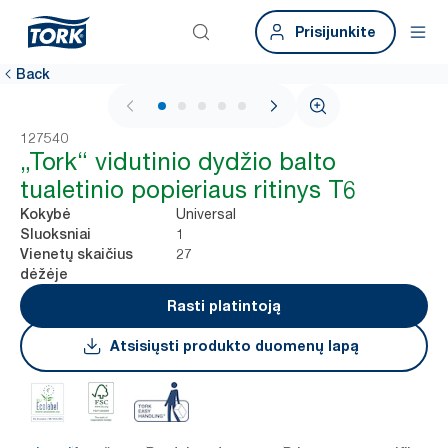
Prisijunkite
Back
1 / 5
127540
„Tork“ vidutinio dydžio balto
tualetinio popieriaus ritinys T6
Universal
Kokybė
1
Sluoksniai
27
Vienetų skaičius
dėžėje
Rasti platintoją
Atsisiųsti produkto duomenų lapą