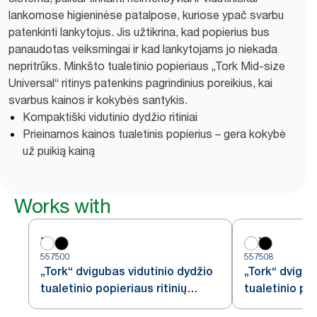
lankomose higieninėse patalpose, kuriose ypač svarbu
patenkinti lankytojus. Jis užtikrina, kad popierius bus
panaudotas veiksmingai ir kad lankytojams jo niekada
nepritrūks. Minkšto tualetinio popieriaus „Tork Mid-size
Universal“ ritinys patenkins pagrindinius poreikius, kai
svarbus kainos ir kokybės santykis.
Kompaktiški vidutinio dydžio ritiniai
Prieinamos kainos tualetinis popierius – gera kokybė
už puikią kainą
Works with
557500
557508
„Tork“ dvigubas vidutinio dydžio
„Tork“ dvigub
tualetinio popieriaus ritinių
tualetinio pop
dozatorius, baltas, T6
dozatorius, j