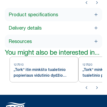
Product specifications
Delivery details
Resources
You might also be interested in...
127510
127520
„Tork“ itin minkšto tualetinio
„Tork“ minkšt
popieriaus vidutinio dydžio
tualetinio pop
ritinėlis, baltas, T6
baltas, T6