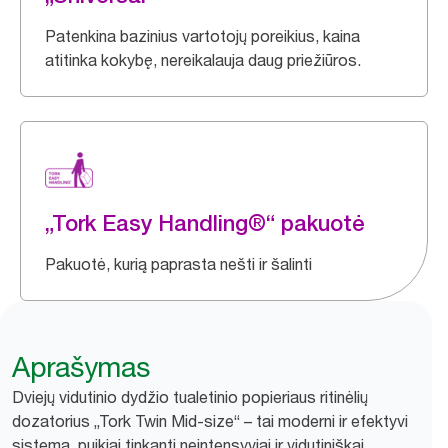
Patenkina bazinius vartotojų poreikius, kaina
atitinka kokybę, nereikalauja daug priežiūros.
„Tork Easy Handling®“ pakuotė
Pakuotė, kurią paprasta nešti ir šalinti
Aprašymas
Dviejų vidutinio dydžio tualetinio popieriaus ritinėlių
dozatorius „Tork Twin Mid-size“ – tai moderni ir efektyvi
sistema, puikiai tinkanti neintensyviai ir vidutiniškai