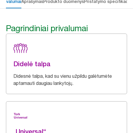
 privalumai
Aprašymas
Produkto duomenys
Pristatymo specifikacij
Pagrindiniai privalumai
Didelė talpa
Didesnė talpa, kad su vienu užpildu galėtumėte
aptarnauti daugiau lankytojų.
„Universal“