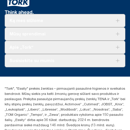
Ką mes siūlome
Sprendimai verslui
Mūsų sprendimai
Tvarumas
„Tork Clean Care“
„Tork Vision“ valymas
Apie „Tork“
„AD-a-Glance“
Apie mus
Susisiekite su mumis
Sėkmės istorijos
Naujienos ir pranešimai spaudai
torklt@essity.com
+370 5 268 3455
Rasti platintoją
"Tork", "Essity" prekės ženklas – pirmaujanti pasaulinė higienos ir sveikatos
UAB Essity Lithuania
bendrovė. Mūsų siekis yra kelti žmonių gerovę siūlant savo produktus ir
Naugarduko g. 98
paslaugas. Prekyba pasaulyje pirmaujančių prekių ženklų TENA ir „Tork“ bei
LT-03160 Vilnius, Lietuva
kitų stiprių prekių ženklų, pavyzdžiui, Actimove“ „Cutimed“, JOBST, „Knix“,
„Leukoplast“, „Libero“, „Libresse“, „Modibodi“, „Lotus“, „Nosotras“, „Saba“,
„TOM Organic“ „Tempo“, ir „Zewa“, produktais vykdoma apie 150 pasaulio
šalių. „Essity“ dirba apie 36 tūkst. darbuotojų. 2024 m. bendrovės
pardavimai siekė maždaug 146 mlrd. Švedijos kronų (13 mlrd. eurų).