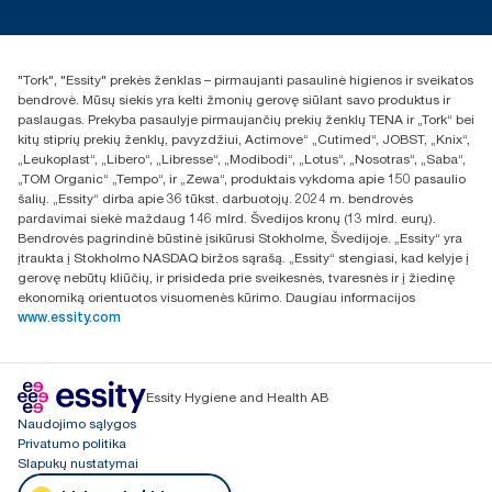
Naujienos ir pranešimai spaudai
torklt@essity.com
+370 5 268 3455
Rasti platintoją
"Tork", "Essity" prekės ženklas – pirmaujanti pasaulinė higienos ir sveikatos
UAB Essity Lithuania
bendrovė. Mūsų siekis yra kelti žmonių gerovę siūlant savo produktus ir
Naugarduko g. 98
paslaugas. Prekyba pasaulyje pirmaujančių prekių ženklų TENA ir „Tork“ bei
LT-03160 Vilnius, Lietuva
kitų stiprių prekių ženklų, pavyzdžiui, Actimove“ „Cutimed“, JOBST, „Knix“,
„Leukoplast“, „Libero“, „Libresse“, „Modibodi“, „Lotus“, „Nosotras“, „Saba“,
„TOM Organic“ „Tempo“, ir „Zewa“, produktais vykdoma apie 150 pasaulio
šalių. „Essity“ dirba apie 36 tūkst. darbuotojų. 2024 m. bendrovės
pardavimai siekė maždaug 146 mlrd. Švedijos kronų (13 mlrd. eurų).
Bendrovės pagrindinė būstinė įsikūrusi Stokholme, Švedijoje. „Essity“ yra
įtraukta į Stokholmo NASDAQ biržos sąrašą. „Essity“ stengiasi, kad kelyje į
gerovę nebūtų kliūčių, ir prisideda prie sveikesnės, tvaresnės ir į žiedinę
ekonomiką orientuotos visuomenės kūrimo. Daugiau informacijos
www.essity.com
Essity Hygiene and Health AB
Naudojimo sąlygos
Privatumo politika
Slapukų nustatymai