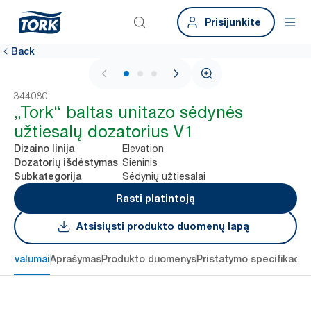
Prisijunkite
Back
1 / 3
344080
„Tork“ baltas unitazo sėdynės
užtiesalų dozatorius V1
Elevation
Dizaino linija
Sieninis
Dozatorių išdėstymas
Sėdynių užtiesalai
Subkategorija
Rasti platintoją
Atsisiųsti produkto duomenų lapą
 privalumai
Aprašymas
Produkto duomenys
Pristatymo specifikacij