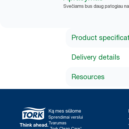
Svečiams bus daug patogiau naud
Product specifica
Delivery details
Resources
Ką mes siūlome
Sprendimai verslui
Tvarumas
„Tork Clean Care“