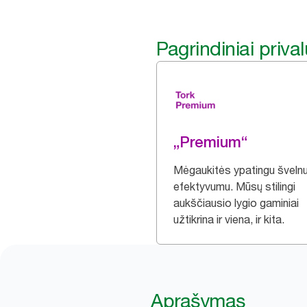
Pagrindiniai priva
„Premium“
Mėgaukitės ypatingu švelnu
efektyvumu. Mūsų stilingi
aukščiausio lygio gaminiai
užtikrina ir viena, ir kita.
Aprašymas