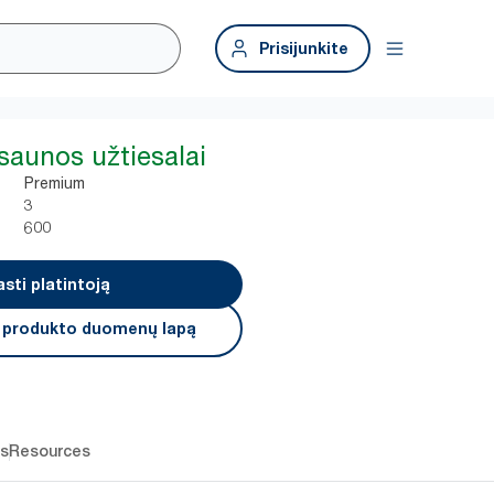
Prisijunkite
 saunos užtiesalai
Premium
3
600
asti platintoją
i produkto duomenų lapą
os
Resources