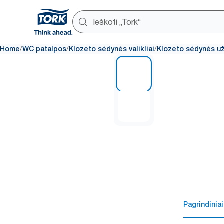
/
/
/
Home
WC patalpos
Klozeto sėdynės valikliai
Klozeto sėdynės už
1 of 2
Pagrindiniai