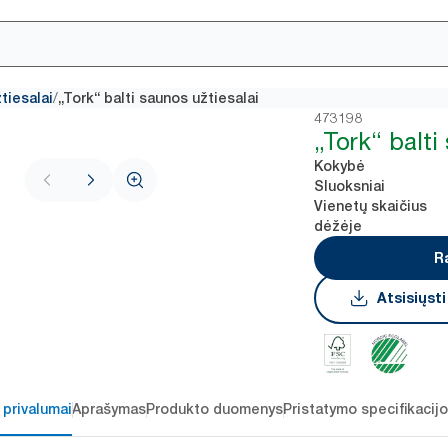
/
tiesalai
„Tork“ balti saunos užtiesalai
473198
„Tork“ balti
Kokybė
Sluoksniai
Vienetų skaičius
dėžėje
R
Atsisiųst
 privalumai
Aprašymas
Produkto duomenys
Pristatymo specifikacij