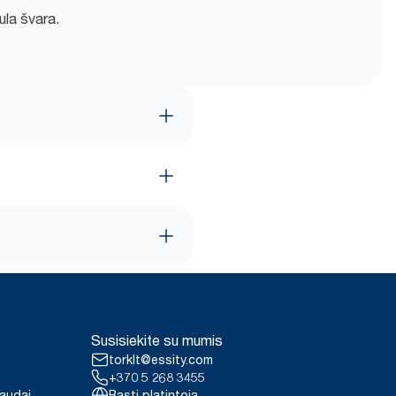
ula švara.
Susisiekite su mumis
torklt@essity.com
+370 5 268 3455
paudai
Rasti platintoją