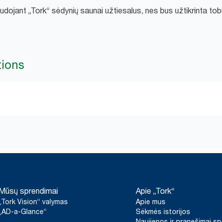
ojant „Tork“ sėdynių saunai užtiesalus, nes bus užtikrinta tob
tions
Mūsų sprendimai
Apie „Tork“
„Tork Vision“ valymas
Apie mus
„AD-a-Glance“
Sėkmės istorijos
Naujienos ir pranešimai s