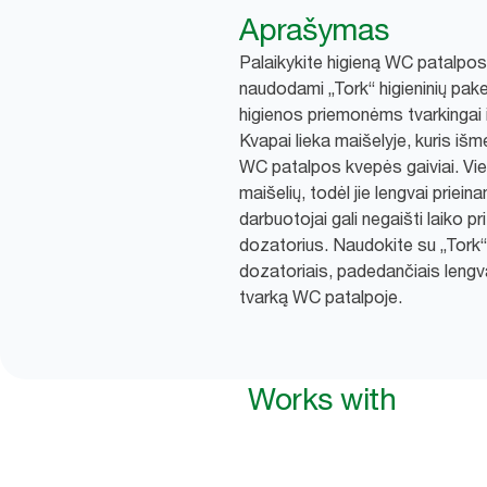
Aprašymas
Palaikykite higieną WC patalpose 
naudodami „Tork“ higieninių pake
higienos priemonėms tvarkingai i
Kvapai lieka maišelyje, kuris išm
WC patalpos kvepės gaiviai. Vi
maišelių, todėl jie lengvai priei
darbuotojai gali negaišti laiko pr
dozatorius. Naudokite su „Tork“ 
dozatoriais, padedančiais lengvai
tvarką WC patalpoje.
Works with