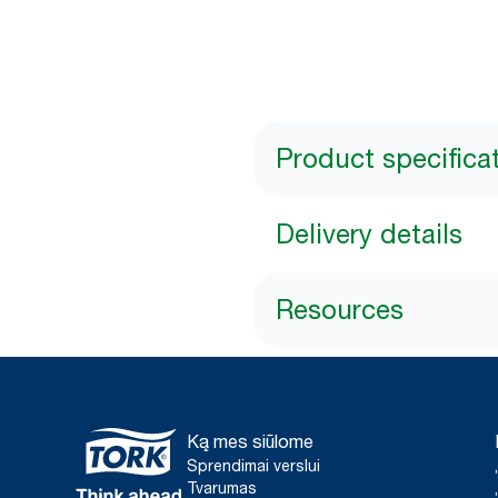
Product specifica
Delivery details
Resources
Ką mes siūlome
Sprendimai verslui
Tvarumas