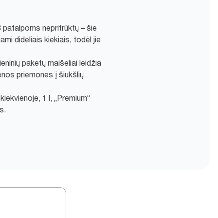
 patalpoms nepritrūktų – šie
ami dideliais kiekiais, todėl jie
eninių paketų maišeliai leidžia
enos priemones į šiukšlių
kiekvienoje, 1 l, „Premium“
s.