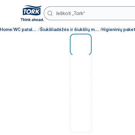
/
/
/
Home
WC patalpos
Šiukšliadėžės ir šiukšlių maišai
1 of 5