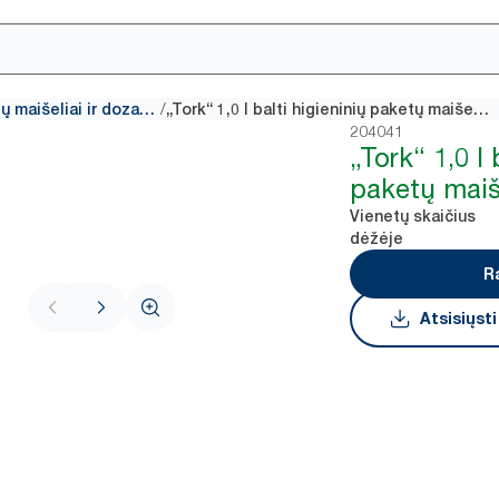
/
Higieninių paketų maišeliai ir dozatoriai
„Tork“ 1,0 l balti higieninių paketų maišeliai
204041
„Tork“ 1,0 l 
paketų maiš
Vienetų skaičius
dėžėje
R
Atsisiųst