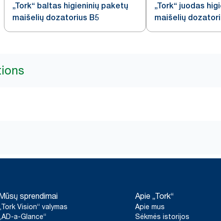
„Tork“ baltas higieninių paketų
„Tork“ juodas hig
maišelių dozatorius B5
maišelių dozator
tions
Mūsų sprendimai
Apie „Tork“
„Tork Vision“ valymas
Apie mus
„AD-a-Glance“
Sėkmės istorijos