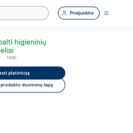
Prisijunkite
balti higieninių
eliai
1200
asti platintoją
i produkto duomenų lapą