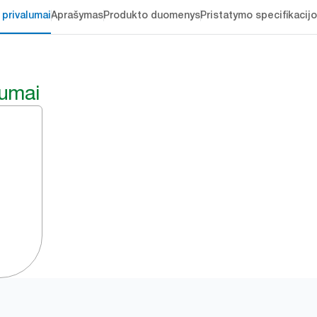
 privalumai
Aprašymas
Produkto duomenys
Pristatymo specifikacij
lumai