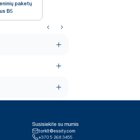
ieninių paketų
ius B5
Susisiekite su mumis
torklt@essity.com
+370 5 268 3455