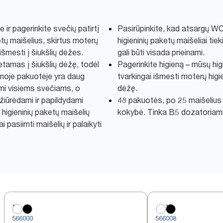
ir pagerinkite svečių patirtį
Pasirūpinkite, kad atsargų WC
tų maišelius, skirtus moterų
higieninių paketų maišeliai tieki
šmesti į šiukšlių dėžes.
gali būti visada prieinami.
etamas į šiukšlių dėžę, todėl
Pagerinkite higieną – mūsų higi
enoje pakuotėje yra daug
tvarkingai išmesti moterų higi
nami visiems svečiams, o
dėžę.
ižiūrėdami ir papildydami
48 pakuotės, po 25 maišelius 
higieninių paketų maišelių
kokybė. Tinka B5 dozatoriam
 pasiimti maišelių ir palaikyti
566000
566008