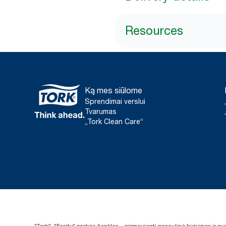
Resources
Ką mes siūlome
Sprendimai verslui
Tvarumas
„Tork Clean Care“
"Tork", "Essity" prekės ženklas – pirmaujanti pasaulinė higienos ir 