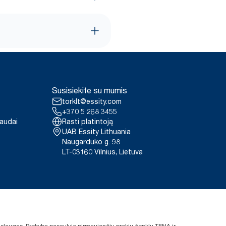
Susisiekite su mumis
torklt@essity.com
+370 5 268 3455
paudai
Rasti platintoją
UAB Essity Lithuania
Naugarduko g. 98
LT-03160 Vilnius, Lietuva
 paslaugas. Prekyba pasaulyje pirmaujančių prekių ženklų TENA ir