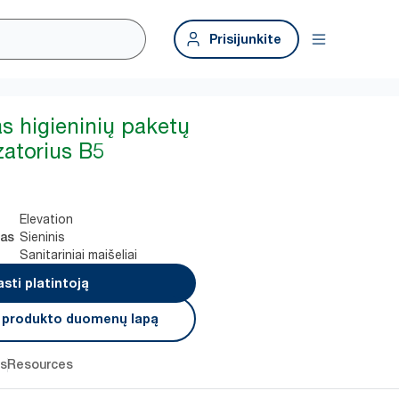
Prisijunkite
as higieninių paketų
zatorius B5
Elevation
Sieninis
mas
Sanitariniai maišeliai
asti platintoją
i produkto duomenų lapą
os
Resources