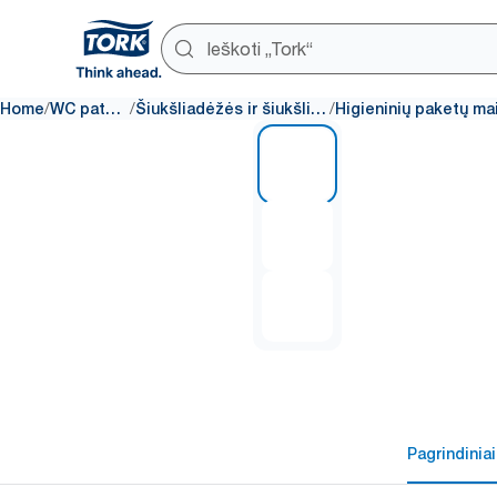
/
/
/
Home
WC patalpos
Šiukšliadėžės ir šiukšlių maišai
1 of 3
Pagrindiniai