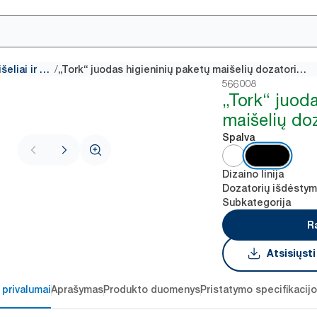
/
Higieninių paketų maišeliai ir dozatoriai
„Tork“ juodas higieninių paketų maišelių dozatorius B5
566008
„Tork“ juod
maišelių do
Spalva
Dizaino linija
Dozatorių išdėsty
Subkategorija
R
Atsisiųst
 privalumai
Aprašymas
Produkto duomenys
Pristatymo specifikacij