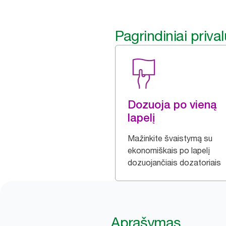
Pagrindiniai priva
Dozuoja po vieną
lapelį
Mažinkite švaistymą su
ekonomiškais po lapelį
dozuojančiais dozatoriais
Aprašymas