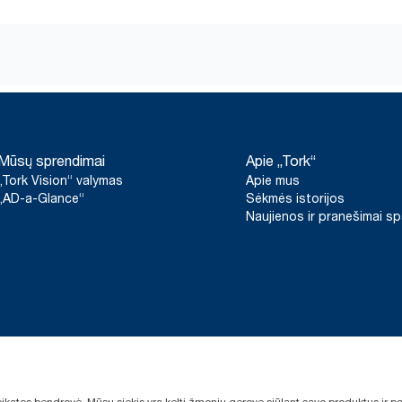
Mūsų sprendimai
Apie „Tork“
„Tork Vision“ valymas
Apie mus
„AD-a-Glance“
Sėkmės istorijos
Naujienos ir pranešimai s
sveikatos bendrovė. Mūsų siekis yra kelti žmonių gerovę siūlant savo produktus ir