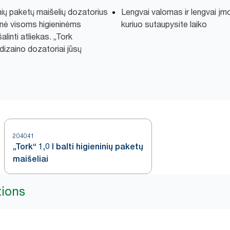
ninių paketų maišelių dozatorius
Lengvai valomas ir lengvai į
monė visoms higieninėms
kuriuo sutaupysite laiko
alinti atliekas. „Tork
 dizaino dozatoriai jūsų
204041
„Tork“ 1,0 l balti higieninių paketų
maišeliai
tions