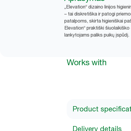
„Elevation“ dizaino linijos higie
– tai diskretiška ir patogi prie
patalpoms, skirta higieniškai paš
Elevation“ praktiški šiuolaikiško
lankytojams paliks puikų įspūdį.
Works with
Product specifica
Delivery details