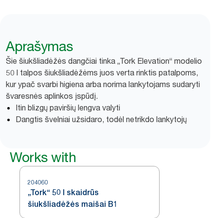
Aprašymas
Šie šiukšliadėžės dangčiai tinka „Tork Elevation“ modelio
50 l talpos šiukšliadėžėms juos verta rinktis patalpoms,
kur ypač svarbi higiena arba norima lankytojams sudaryti
švaresnės aplinkos įspūdį.
Itin blizgų paviršių lengva valyti
Dangtis švelniai užsidaro, todėl netrikdo lankytojų
Works with
204060
„Tork“ 50 l skaidrūs
šiukšliadėžės maišai B1