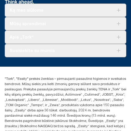
Ką mes siūlome
Sprendimai verslui
Mūsų sprendimai
Tvarumas
„Tork Clean Care“
„Tork Vision“ valymas
Apie „Tork“
„AD-a-Glance“
Apie mus
Susisiekite su mumis
Sėkmės istorijos
Naujienos ir pranešimai spaudai
torklt@essity.com
+370 5 268 3455
Rasti platintoją
"Tork", "Essity" prekės ženklas – pirmaujanti pasaulinė higienos ir sveikatos
UAB Essity Lithuania
bendrovė. Mūsų siekis yra kelti žmonių gerovę siūlant savo produktus ir
Naugarduko g. 98
paslaugas. Prekyba pasaulyje pirmaujančių prekių ženklų TENA ir „Tork“ bei
LT-03160 Vilnius, Lietuva
kitų stiprių prekių ženklų, pavyzdžiui, Actimove“ „Cutimed“, JOBST, „Knix“,
„Leukoplast“, „Libero“, „Libresse“, „Modibodi“, „Lotus“, „Nosotras“, „Saba“,
„TOM Organic“ „Tempo“, ir „Zewa“, produktais vykdoma apie 150 pasaulio
šalių. „Essity“ dirba apie 36 tūkst. darbuotojų. 2024 m. bendrovės
pardavimai siekė maždaug 146 mlrd. Švedijos kronų (13 mlrd. eurų).
Bendrovės pagrindinė būstinė įsikūrusi Stokholme, Švedijoje. „Essity“ yra
įtraukta į Stokholmo NASDAQ biržos sąrašą. „Essity“ stengiasi, kad kelyje į