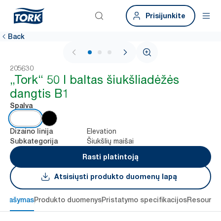
Prisijunkite
Back
1 / 3
205630
„Tork“ 50 l baltas šiukšliadėžės
dangtis B1
Spalva
Elevation
Dizaino linija
Šiukšlių maišai
Subkategorija
Rasti platintoją
Atsisiųsti produkto duomenų lapą
Aprašymas
Produkto duomenys
Pristatymo specifikacijos
Resource