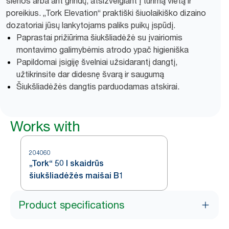
sienos arba ant grindų, atsižvelgiant į turimą vietą ir
poreikius. „Tork Elevation“ praktiški šiuolaikiško dizaino
dozatoriai jūsų lankytojams paliks puikų įspūdį.
Paprastai prižiūrima šiukšliadėžė su įvairiomis
montavimo galimybėmis atrodo ypač higieniška
Papildomai įsigiję švelniai užsidarantį dangtį,
užtikrinsite dar didesnę švarą ir saugumą
Šiukšliadėžės dangtis parduodamas atskirai.
Works with
204060
„Tork“ 50 l skaidrūs
šiukšliadėžės maišai B1
Product specifications