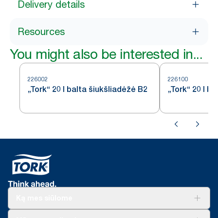
Delivery details
Resources
You might also be interested in...
226002
226100
„Tork“ 20 l balta šiukšliadėžė B2
„Tork“ 20 l b
Ką mes siūlome
Sprendimai verslui