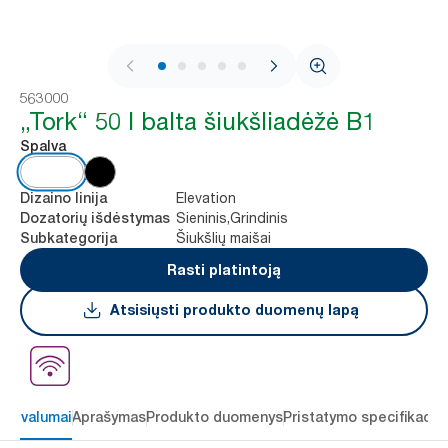
1 / 5
563000
„Tork“ 50 l balta šiukšliadėžė B1
Spalva
Elevation
Dizaino linija
Sieninis,Grindinis
Dozatorių išdėstymas
Šiukšlių maišai
Subkategorija
Rasti platintoją
Atsisiųsti produkto duomenų lapą
 privalumai
Aprašymas
Produkto duomenys
Pristatymo specifikacij