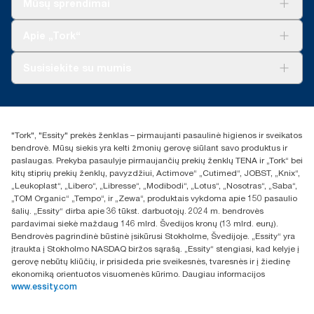
Mūsų sprendimai
Tvarumas
„Tork Clean Care“
„Tork Vision“ valymas
Apie „Tork“
„AD-a-Glance“
Apie mus
Susisiekite su mumis
Sėkmės istorijos
Naujienos ir pranešimai spaudai
torklt@essity.com
+370 5 268 3455
Rasti platintoją
"Tork", "Essity" prekės ženklas – pirmaujanti pasaulinė higienos ir sveikatos
UAB Essity Lithuania
bendrovė. Mūsų siekis yra kelti žmonių gerovę siūlant savo produktus ir
Naugarduko g. 98
paslaugas. Prekyba pasaulyje pirmaujančių prekių ženklų TENA ir „Tork“ bei
LT-03160 Vilnius, Lietuva
kitų stiprių prekių ženklų, pavyzdžiui, Actimove“ „Cutimed“, JOBST, „Knix“,
„Leukoplast“, „Libero“, „Libresse“, „Modibodi“, „Lotus“, „Nosotras“, „Saba“,
„TOM Organic“ „Tempo“, ir „Zewa“, produktais vykdoma apie 150 pasaulio
šalių. „Essity“ dirba apie 36 tūkst. darbuotojų. 2024 m. bendrovės
pardavimai siekė maždaug 146 mlrd. Švedijos kronų (13 mlrd. eurų).
Bendrovės pagrindinė būstinė įsikūrusi Stokholme, Švedijoje. „Essity“ yra
įtraukta į Stokholmo NASDAQ biržos sąrašą. „Essity“ stengiasi, kad kelyje į
gerovę nebūtų kliūčių, ir prisideda prie sveikesnės, tvaresnės ir į žiedinę
ekonomiką orientuotos visuomenės kūrimo. Daugiau informacijos
www.essity.com