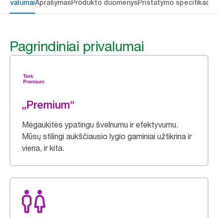
 privalumai
Aprašymas
Produkto duomenys
Pristatymo specifikacij
Pagrindiniai privalumai
„Premium“
Mėgaukitės ypatingu švelnumu ir efektyvumu.
Mūsų stilingi aukščiausio lygio gaminiai užtikrina ir
viena, ir kita.