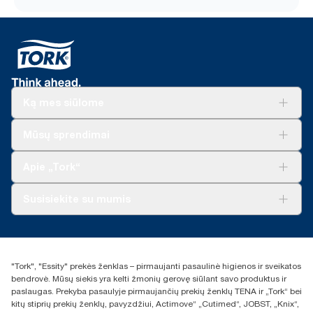
Ką mes siūlome
Sprendimai verslui
Mūsų sprendimai
Tvarumas
„Tork Clean Care“
„Tork Vision“ valymas
Apie „Tork“
„AD-a-Glance“
Apie mus
Susisiekite su mumis
Sėkmės istorijos
Naujienos ir pranešimai spaudai
torklt@essity.com
+370 5 268 3455
Rasti platintoją
"Tork", "Essity" prekės ženklas – pirmaujanti pasaulinė higienos ir sveikatos
UAB Essity Lithuania
bendrovė. Mūsų siekis yra kelti žmonių gerovę siūlant savo produktus ir
Naugarduko g. 98
paslaugas. Prekyba pasaulyje pirmaujančių prekių ženklų TENA ir „Tork“ bei
LT-03160 Vilnius, Lietuva
kitų stiprių prekių ženklų, pavyzdžiui, Actimove“ „Cutimed“, JOBST, „Knix“,