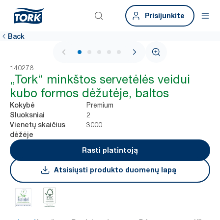
Prisijunkite
Back
1 / 5
140278
„Tork“ minkštos servetėlės veidui
kubo formos dėžutėje, baltos
Premium
Kokybė
2
Sluoksniai
3000
Vienetų skaičius
dėžėje
Rasti platintoją
Atsisiųsti produkto duomenų lapą