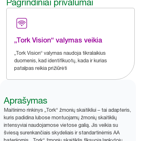
Pagrindiniai privalumai
„Tork Vision“ valymas veikia
„Tork Vision“ valymas naudoja tikralaikius
duomenis, kad identifikuotų, kada ir kurias
patalpas reikia prižiūrėti
Aprašymas
Maitinimo rinkinys „Tork“ žmonių skaitikliui – tai adapteris,
kuris padidina lubose montuojamų žmonių skaitiklių
intensyviai naudojamose vietose galią. Jis veikia su
šviesą surenkančiais skydeliais ir standartinėmis AA
baterijomis. „Tork“ žmonių skaitiklis fiksuoja lankytojų