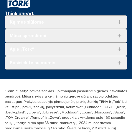
Ką mes siūlome
Sprendimai verslui
Mūsų sprendimai
Tvarumas
„Tork Clean Care“
„Tork Vision“ valymas
Apie „Tork“
„AD-a-Glance“
Apie mus
Susisiekite su mumis
Sėkmės istorijos
Naujienos ir pranešimai spaudai
torklt@essity.com
+370 5 268 3455
Rasti platintoją
"Tork", "Essity" prekės ženklas – pirmaujanti pasaulinė higienos ir sveikatos
UAB Essity Lithuania
bendrovė. Mūsų siekis yra kelti žmonių gerovę siūlant savo produktus ir
Naugarduko g. 98
paslaugas. Prekyba pasaulyje pirmaujančių prekių ženklų TENA ir „Tork“ bei
LT-03160 Vilnius, Lietuva
kitų stiprių prekių ženklų, pavyzdžiui, Actimove“ „Cutimed“, JOBST, „Knix“,
„Leukoplast“, „Libero“, „Libresse“, „Modibodi“, „Lotus“, „Nosotras“, „Saba“,
„TOM Organic“ „Tempo“, ir „Zewa“, produktais vykdoma apie 150 pasaulio
šalių. „Essity“ dirba apie 36 tūkst. darbuotojų. 2024 m. bendrovės
pardavimai siekė maždaug 146 mlrd. Švedijos kronų (13 mlrd. eurų).