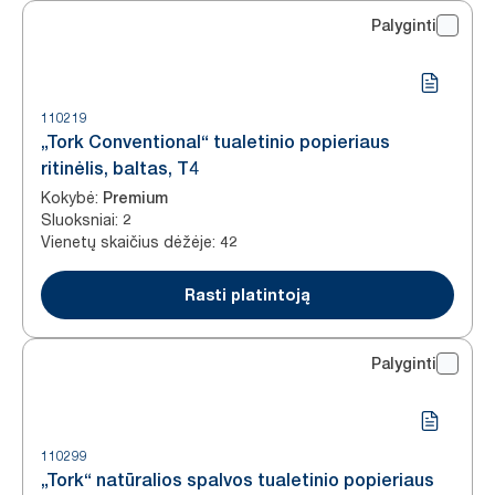
Palyginti
110219
„Tork Conventional“ tualetinio popieriaus
ritinėlis, baltas, T4
Kokybė
:
Premium
Sluoksniai
:
2
Vienetų skaičius dėžėje
:
42
Rasti platintoją
Palyginti
110299
„Tork“ natūralios spalvos tualetinio popieriaus