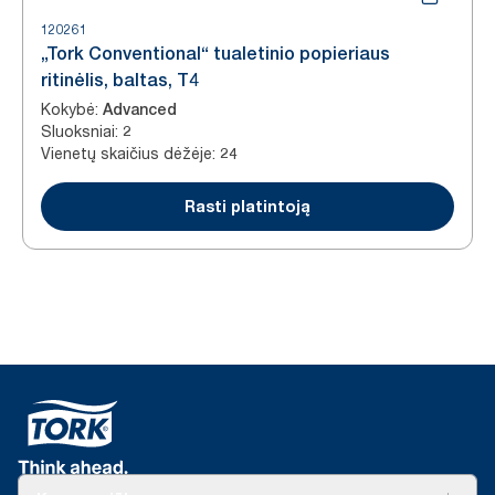
120261
„Tork Conventional“ tualetinio popieriaus
ritinėlis, baltas, T4
Kokybė
:
Advanced
Sluoksniai
:
2
Vienetų skaičius dėžėje
:
24
Rasti platintoją