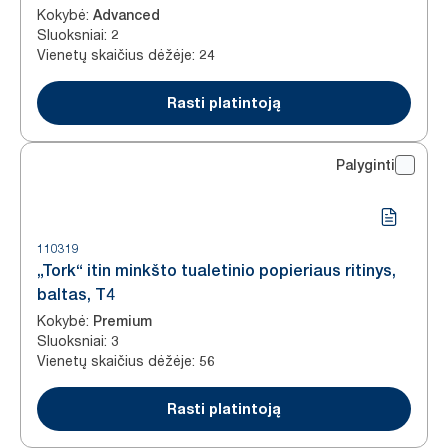
Kokybė
:
Advanced
Sluoksniai
:
2
Vienetų skaičius dėžėje
:
24
Rasti platintoją
Palyginti
110319
„Tork“ itin minkšto tualetinio popieriaus ritinys,
baltas, T4
Kokybė
:
Premium
Sluoksniai
:
3
Vienetų skaičius dėžėje
:
56
Rasti platintoją