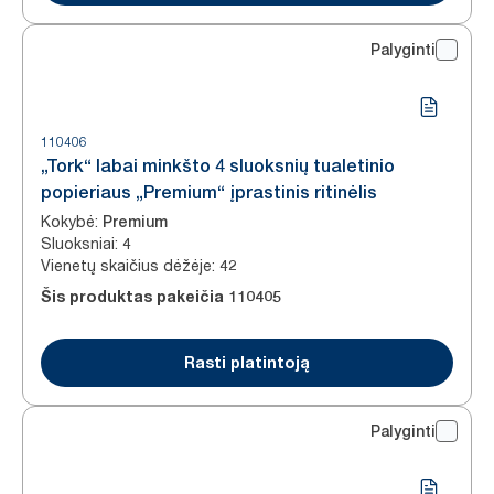
Palyginti
110406
„Tork“ labai minkšto 4 sluoksnių tualetinio
popieriaus „Premium“ įprastinis ritinėlis
Kokybė
:
Premium
Sluoksniai
:
4
Vienetų skaičius dėžėje
:
42
Šis produktas pakeičia
110405
Rasti platintoją
Palyginti