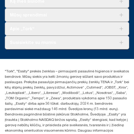
Ką mes siūlome
Sprendimai verslui
Mūsų sprendimai
Tvarumas
„Tork Clean Care“
„Tork Vision“ valymas
Apie „Tork“
„AD-a-Glance“
Apie mus
Susisiekite su mumis
Sėkmės istorijos
Naujienos ir pranešimai spaudai
torklt@essity.com
+370 5 268 3455
Rasti platintoją
"Tork", "Essity" prekės ženklas – pirmaujanti pasaulinė higienos ir sveikatos
UAB Essity Lithuania
bendrovė. Mūsų siekis yra kelti žmonių gerovę siūlant savo produktus ir
Naugarduko g. 98
paslaugas. Prekyba pasaulyje pirmaujančių prekių ženklų TENA ir „Tork“ bei
LT-03160 Vilnius, Lietuva
kitų stiprių prekių ženklų, pavyzdžiui, Actimove“ „Cutimed“, JOBST, „Knix“,
„Leukoplast“, „Libero“, „Libresse“, „Modibodi“, „Lotus“, „Nosotras“, „Saba“,
„TOM Organic“ „Tempo“, ir „Zewa“, produktais vykdoma apie 150 pasaulio
šalių. „Essity“ dirba apie 36 tūkst. darbuotojų. 2024 m. bendrovės
pardavimai siekė maždaug 146 mlrd. Švedijos kronų (13 mlrd. eurų).
Bendrovės pagrindinė būstinė įsikūrusi Stokholme, Švedijoje. „Essity“ yra
įtraukta į Stokholmo NASDAQ biržos sąrašą. „Essity“ stengiasi, kad kelyje į
gerovę nebūtų kliūčių, ir prisideda prie sveikesnės, tvaresnės ir į žiedinę
ekonomiką orientuotos visuomenės kūrimo. Daugiau informacijos