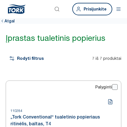
Prisijunkite
Atgal
Įprastas tualetinis popierius
Rodyti filtrus
7 iš 7 produktai
Palyginti
110284
„Tork Conventional“ tualetinio popieriaus
ritinėlis, baltas, T4