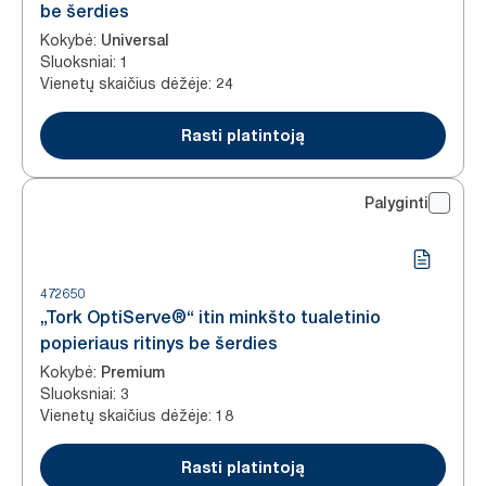
be šerdies
Kokybė
:
Universal
Sluoksniai
:
1
Vienetų skaičius dėžėje
:
24
Rasti platintoją
Palyginti
472650
„Tork OptiServe®“ itin minkšto tualetinio
popieriaus ritinys be šerdies
Kokybė
:
Premium
Sluoksniai
:
3
Vienetų skaičius dėžėje
:
18
Rasti platintoją