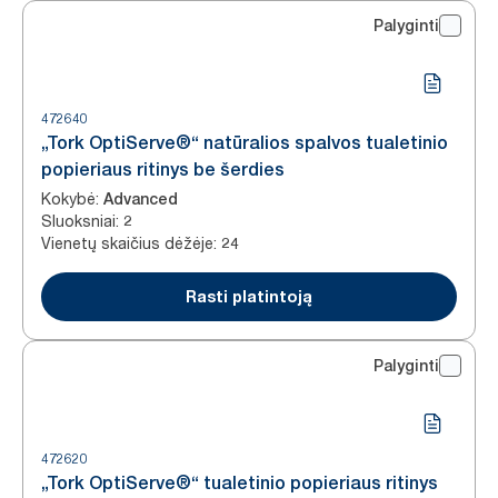
Palyginti
472640
„Tork OptiServe®“ natūralios spalvos tualetinio
popieriaus ritinys be šerdies
Kokybė
:
Advanced
Sluoksniai
:
2
Vienetų skaičius dėžėje
:
24
Rasti platintoją
Palyginti
472620
„Tork OptiServe®“ tualetinio popieriaus ritinys