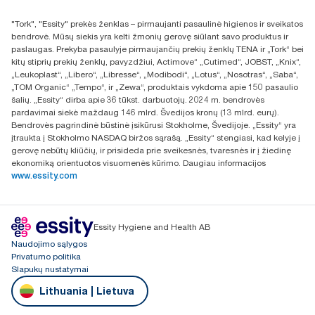
Rasti platintoją
"Tork", "Essity" prekės ženklas – pirmaujanti pasaulinė higienos ir sveikatos
UAB Essity Lithuania
bendrovė. Mūsų siekis yra kelti žmonių gerovę siūlant savo produktus ir
Naugarduko g. 98
paslaugas. Prekyba pasaulyje pirmaujančių prekių ženklų TENA ir „Tork“ bei
LT-03160 Vilnius, Lietuva
kitų stiprių prekių ženklų, pavyzdžiui, Actimove“ „Cutimed“, JOBST, „Knix“,
„Leukoplast“, „Libero“, „Libresse“, „Modibodi“, „Lotus“, „Nosotras“, „Saba“,
„TOM Organic“ „Tempo“, ir „Zewa“, produktais vykdoma apie 150 pasaulio
šalių. „Essity“ dirba apie 36 tūkst. darbuotojų. 2024 m. bendrovės
pardavimai siekė maždaug 146 mlrd. Švedijos kronų (13 mlrd. eurų).
Bendrovės pagrindinė būstinė įsikūrusi Stokholme, Švedijoje. „Essity“ yra
įtraukta į Stokholmo NASDAQ biržos sąrašą. „Essity“ stengiasi, kad kelyje į
gerovę nebūtų kliūčių, ir prisideda prie sveikesnės, tvaresnės ir į žiedinę
ekonomiką orientuotos visuomenės kūrimo. Daugiau informacijos
www.essity.com
Essity Hygiene and Health AB
Naudojimo sąlygos
Privatumo politika
Slapukų nustatymai
Lithuania | Lietuva