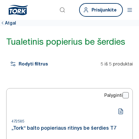
Prisijunkite
Atgal
Tualetinis popierius be šerdies
Rodyti filtrus
5 iš 5 produktai
Palyginti
472585
„Tork“ balto popieriaus ritinys be šerdies T7