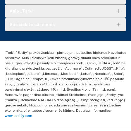
Tvarumas
„Tork Clean Care“
„Tork Vision“ valymas
Apie „Tork“
„AD-a-Glance“
Apie mus
Susisiekite su mumis
Sėkmės istorijos
Naujienos ir pranešimai spaudai
torklt@essity.com
+370 5 268 3455
Rasti platintoją
"Tork", "Essity" prekės ženklas – pirmaujanti pasaulinė higienos ir sveikatos
UAB Essity Lithuania
bendrovė. Mūsų siekis yra kelti žmonių gerovę siūlant savo produktus ir
Naugarduko g. 98
paslaugas. Prekyba pasaulyje pirmaujančių prekių ženklų TENA ir „Tork“ bei
LT-03160 Vilnius, Lietuva
kitų stiprių prekių ženklų, pavyzdžiui, Actimove“ „Cutimed“, JOBST, „Knix“,
„Leukoplast“, „Libero“, „Libresse“, „Modibodi“, „Lotus“, „Nosotras“, „Saba“,
„TOM Organic“ „Tempo“, ir „Zewa“, produktais vykdoma apie 150 pasaulio
šalių. „Essity“ dirba apie 36 tūkst. darbuotojų. 2024 m. bendrovės
pardavimai siekė maždaug 146 mlrd. Švedijos kronų (13 mlrd. eurų).
Bendrovės pagrindinė būstinė įsikūrusi Stokholme, Švedijoje. „Essity“ yra
įtraukta į Stokholmo NASDAQ biržos sąrašą. „Essity“ stengiasi, kad kelyje į
gerovę nebūtų kliūčių, ir prisideda prie sveikesnės, tvaresnės ir į žiedinę
ekonomiką orientuotos visuomenės kūrimo. Daugiau informacijos
www.essity.com