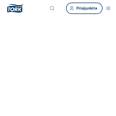
Prisijunkite
Susisiekite
Prijunkime. Užsisakykite sprendimo pristatymą ir sužinokite, kaip
„Tork“ gali daryti realų poveikį jūsų veiklai. Užpildykite formą ir
gaukite suasmenintus nurodymus, ką daryti toliau. Atkreipiame
dėmesį, kad tai skirta tik verslui.