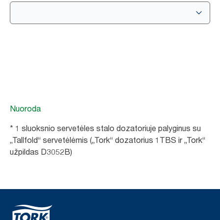
Nuoroda
* 1 sluoksnio servetėles stalo dozatoriuje palyginus su
„Tallfold“ servetėlėmis („Tork“ dozatorius 1TBS ir „Tork“
užpildas D3052B)