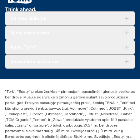
Ką mes siūlome
Sprendimai verslui
Mūsų sprendimai
Tvarumas
„Tork Clean Care“
„Tork Vision“ valymas
Apie „Tork“
„AD-a-Glance“
Apie mus
Susisiekite su mumis
Sėkmės istorijos
Naujienos ir pranešimai spaudai
torklt@essity.com
+370 5 268 3455
Rasti platintoją
"Tork", "Essity" prekės ženklas – pirmaujanti pasaulinė higienos ir sveikatos
UAB Essity Lithuania
bendrovė. Mūsų siekis yra kelti žmonių gerovę siūlant savo produktus ir
Naugarduko g. 98
paslaugas. Prekyba pasaulyje pirmaujančių prekių ženklų TENA ir „Tork“ bei
LT-03160 Vilnius, Lietuva
kitų stiprių prekių ženklų, pavyzdžiui, Actimove“ „Cutimed“, JOBST, „Knix“,
„Leukoplast“, „Libero“, „Libresse“, „Modibodi“, „Lotus“, „Nosotras“, „Saba“,
„TOM Organic“ „Tempo“, ir „Zewa“, produktais vykdoma apie 150 pasaulio
šalių. „Essity“ dirba apie 36 tūkst. darbuotojų. 2024 m. bendrovės
pardavimai siekė maždaug 146 mlrd. Švedijos kronų (13 mlrd. eurų).
Bendrovės pagrindinė būstinė įsikūrusi Stokholme, Švedijoje. „Essity“ yra