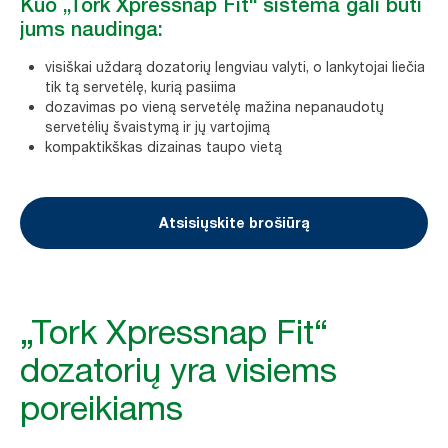
Kuo „Tork Xpressnap Fit“ sistema gali būti
jums naudinga:
visiškai uždarą dozatorių lengviau valyti, o lankytojai liečia
tik tą servetėlę, kurią pasiima
dozavimas po vieną servetėlę mažina nepanaudotų
servetėlių švaistymą ir jų vartojimą
kompaktikškas dizainas taupo vietą
Atsisiųskite brošiūrą
„Tork Xpressnap Fit“
dozatorių yra visiems
poreikiams