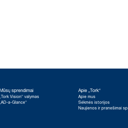
Mūsų sprendimai
Apie „Tork“
„Tork Vision“ valymas
Apie mus
„AD-a-Glance“
Sėkmės istorijos
Naujienos ir pranešimai s