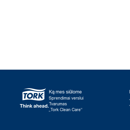
Ką mes siūlome
Sprendimai verslui
Tvarumas
„Tork Clean Care“