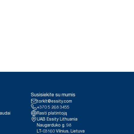
Susisiekite su mumis
torklt@essity.com
+370 5 268 3455
paudai
Rasti platintoją
UAB Essity Lithuania
Naugarduko g. 98
LT-03160 Vilnius, Lietuva