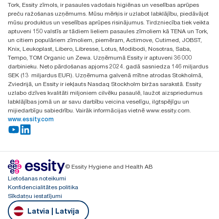
Tork, Essity zīmols, ir pasaules vadošais higiēnas un veselības aprūpes
Atrast izplatītāju
preču ražošanas uzņēmums. Mūsu mērķis ir uzlabot labklājību, piedāvājot
Ulbrokas street 19A
mūsu produktus un veselības aprūpes risinājumus. Tirdzniecība tiek veikta
Riga, Latvija
aptuveni 150 valstīs ar tādiem lieliem pasaules zīmoliem kā TENA un Tork,
LV-1028
un citiem populāriem zīmoliem, piemēram, Actimove, Cutimed, JOBST,
Knix, Leukoplast, Libero, Libresse, Lotus, Modibodi, Nosotras, Saba,
Tempo, TOM Organic un Zewa. Uzņēmumā Essity ir aptuveni 36 000
darbinieku. Neto pārdošanas apjoms 2024. gadā sasniedza 146 miljardus
SEK (13 miljardus EUR). Uzņēmuma galvenā mītne atrodas Stokholmā,
Zviedrijā, un Essity ir iekļauts Nasdaq Stockholm biržas sarakstā. Essity
uzlabo dzīves kvalitāti miljoniem cilvēku pasaulē, laužot aizspriedumus
labklājības jomā un ar savu darbību veicina veselīgu, ilgtspējīgu un
mijiedarbīgu sabiedrību. Vairāk informācijas vietnē www.essity.com.
www.essity.com
© Essity Hygiene and Health AB
Lietošanas noteikumi
Konfidencialitātes politika
Sīkdatņu iestatījumi
Latvia | Latvija