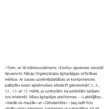
ANO ilgtspējīgas
attīstības mērķi
Mēs esam apņēmušies izstrādāt produktus un risinājumus, kas patērē
mazāk resursu un iekļaujas aprites sabiedrībā, lai veicinātu ANO
ilgtspējīgas attīstības mērķus.
«Tork» un tā mātesuzņēmums «Essity» apņemas veicināt
Apvienoto Nāciju Organizācijas ilgtspējīgas attīstības
mērķus. Ar savas uzņēmējdarbības un kompetences
palīdzību esam apņēmušies atbalstīt galvenokārt 3., 6.,
12., 13. un 15. mērķi, jo uzskatām, ka patiešām spējam
tos ietekmēt. Mūsu ilgtspējas platformas – «Labklājība»,
«Vairāk no mazāk» un «Cirkularitāte» – ļauj radīt īstu
vērtību mūsu klientiem, partneriem un sabiedrībai, kā arī