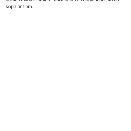
kopā ar tiem.
Lasiet visu materiālu