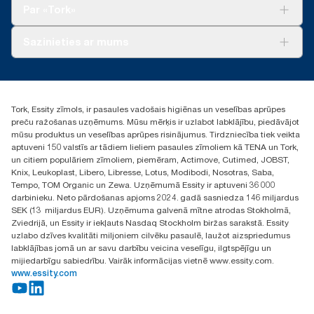
Tork Clean Care
Tork Vision Uzkopšana
Par «Tork»
AD-a-Glance
Par mums
Sazinieties ar mums
Veiksmīgas pieredzes stāsti
torklv@essity.com
+371 29141799
+371 292 73368
Tork, Essity zīmols, ir pasaules vadošais higiēnas un veselības aprūpes
Atrast izplatītāju
preču ražošanas uzņēmums. Mūsu mērķis ir uzlabot labklājību, piedāvājot
Ulbrokas street 19A
mūsu produktus un veselības aprūpes risinājumus. Tirdzniecība tiek veikta
Riga, Latvija
aptuveni 150 valstīs ar tādiem lieliem pasaules zīmoliem kā TENA un Tork,
LV-1028
un citiem populāriem zīmoliem, piemēram, Actimove, Cutimed, JOBST,
Knix, Leukoplast, Libero, Libresse, Lotus, Modibodi, Nosotras, Saba,
Tempo, TOM Organic un Zewa. Uzņēmumā Essity ir aptuveni 36 000
darbinieku. Neto pārdošanas apjoms 2024. gadā sasniedza 146 miljardus
SEK (13 miljardus EUR). Uzņēmuma galvenā mītne atrodas Stokholmā,
Zviedrijā, un Essity ir iekļauts Nasdaq Stockholm biržas sarakstā. Essity
uzlabo dzīves kvalitāti miljoniem cilvēku pasaulē, laužot aizspriedumus
labklājības jomā un ar savu darbību veicina veselīgu, ilgtspējīgu un
mijiedarbīgu sabiedrību. Vairāk informācijas vietnē www.essity.com.
www.essity.com