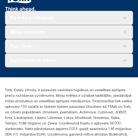
Ko mēs piedāvājam
Risinājumiem
Mūsu risinājumi
Ilgtspēja
Tork Clean Care
Tork Vision Uzkopšana
Par «Tork»
AD-a-Glance
Par mums
Sazinieties ar mums
Veiksmīgas pieredzes stāsti
torklv@essity.com
+371 29141799
+371 292 73368
Tork, Essity zīmols, ir pasaules vadošais higiēnas un veselības aprūpes
Atrast izplatītāju
preču ražošanas uzņēmums. Mūsu mērķis ir uzlabot labklājību, piedāvājot
Ulbrokas street 19A
mūsu produktus un veselības aprūpes risinājumus. Tirdzniecība tiek veikta
Riga, Latvija
aptuveni 150 valstīs ar tādiem lieliem pasaules zīmoliem kā TENA un Tork,
LV-1028
un citiem populāriem zīmoliem, piemēram, Actimove, Cutimed, JOBST,
Knix, Leukoplast, Libero, Libresse, Lotus, Modibodi, Nosotras, Saba,
Tempo, TOM Organic un Zewa. Uzņēmumā Essity ir aptuveni 36 000
darbinieku. Neto pārdošanas apjoms 2024. gadā sasniedza 146 miljardus
SEK (13 miljardus EUR). Uzņēmuma galvenā mītne atrodas Stokholmā,