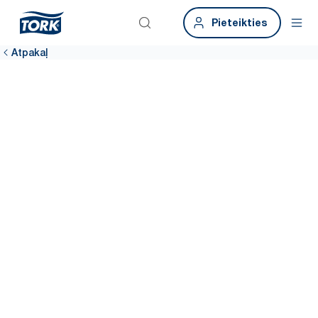
Pieteikties
Atpakaļ
Dalieties ar
savām domām