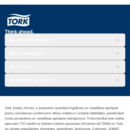
Ko mēs piedāvājam
Risinājumiem
Mūsu risinājumi
Ilgtspēja
Tork Clean Care
Tork Vision Uzkopšana
Par «Tork»
AD-a-Glance
Par mums
Sazinieties ar mums
Veiksmīgas pieredzes stāsti
torklv@essity.com
+371 29141799
+371 292 73368
Tork, Essity zīmols, ir pasaules vadošais higiēnas un veselības aprūpes
Atrast izplatītāju
preču ražošanas uzņēmums. Mūsu mērķis ir uzlabot labklājību, piedāvājot
Ulbrokas street 19A
mūsu produktus un veselības aprūpes risinājumus. Tirdzniecība tiek veikta
Riga, Latvija
aptuveni 150 valstīs ar tādiem lieliem pasaules zīmoliem kā TENA un Tork,
LV-1028
un citiem populāriem zīmoliem, piemēram, Actimove, Cutimed, JOBST,