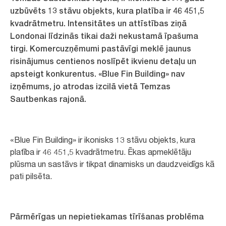
uzbūvēts 13 stāvu objekts, kura platība ir 46 451,5
kvadrātmetru. Intensitātes un attīstības ziņā
Londonai līdzinās tikai daži nekustamā īpašuma
tirgi. Komercuzņēmumi pastāvīgi meklē jaunus
risinājumus centienos noslīpēt ikvienu detaļu un
apsteigt konkurentus. «Blue Fin Building» nav
izņēmums, jo atrodas izcilā vietā Temzas
Sautbenkas rajonā.
«Blue Fin Building» ir ikonisks 13 stāvu objekts, kura
platība ir 46 451,5 kvadrātmetru. Ēkas apmeklētāju
plūsma un sastāvs ir tikpat dinamisks un daudzveidīgs kā
pati pilsēta.
Pārmērīgas un nepietiekamas tīrīšanas problēma