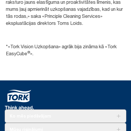
raksturo jauns elastīguma un proaktivitātes līmenis, kas
mums ļauj apmierināt uzkopšanas vajadzības, kad un kur
tās rodas,» saka «Principle Cleaning Services»
ekspluatācijas direktors Toms Loids.
*«Tork Vision Uzkopšana» agrāk bija zināma kā «Tork
®
EasyCube
».
Ko mēs piedāvājam
Risinājumiem
Mūsu risinājumi