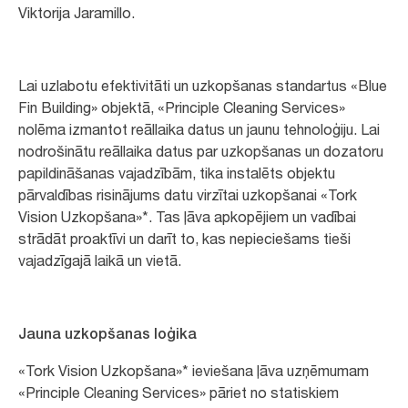
Viktorija Jaramillo.
Lai uzlabotu efektivitāti un uzkopšanas standartus «Blue
Fin Building» objektā, «Principle Cleaning Services»
nolēma izmantot reāllaika datus un jaunu tehnoloģiju. Lai
nodrošinātu reāllaika datus par uzkopšanas un dozatoru
papildināšanas vajadzībām, tika instalēts objektu
pārvaldības risinājums datu virzītai uzkopšanai «Tork
Vision Uzkopšana»*. Tas ļāva apkopējiem un vadībai
strādāt proaktīvi un darīt to, kas nepieciešams tieši
vajadzīgajā laikā un vietā.
Jauna uzkopšanas loģika
«Tork Vision Uzkopšana»* ieviešana ļāva uzņēmumam
«Principle Cleaning Services» pāriet no statiskiem