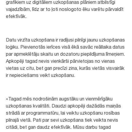
grafikiem uz digitāliem uzkopšanas plāniem atbilstīgi
vajadzībām, līdz ar to ļoti noslogoto ēku varētu pārvaldīt
efektīvāk.
Datu virzīta uzkopšana ir radījusi pilnīgi jaunu uzkopšanas
loģiku. Pievienotās ierīces visā ēkā savāc reāllaika datus
par apmeklētāju skaitu un dozatoru piepildījuma līmeņiem.
Apkopēji tagad nevis vienkārši pārvietojas no vienas
vietas uz citu, bet gan precīzi zina, kurās vietās visvairāk
ir nepieciešams veikt uzkopšanu.
«Tagad mēs nodrošinām augstāku un vienmērīgāku
uzkopšanas kvalitāti. Daudzi apkopēji dažādās maiņās
strādā ar programmatūru, lai veiktu uzkopšanu rosības
pilnajā vietā. Pati par sevi uzkopšana tiek veikta nevis
citādi, bet gan daudz efektīvāk. Mūsu darbu tagad