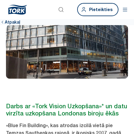
Pieteikties
Atpakaļ
Darbs ar «Tork Vision Uzkopšana»* un datu
virzīta uzkopšana Londonas biroju ēkās
«Blue Fin Building», kas atrodas izcilā vietā pie
Temzas Sautbenkas rajonā, ir ikonisks 2007. gadā