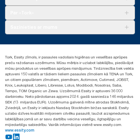
Ilgtspēja
Tork Clean Care
Tork Vision Uzkopšana
Par «Tork»
AD-a-Glance
Par mums
Sazinieties ar mums
Veiksmīgas pieredzes stāsti
torklv@essity.com
+371 29141799
+371 292 73368
Tork, Essity zīmols, ir pasaules vadošais higiēnas un veselības aprūpes
Atrast izplatītāju
preču ražošanas uzņēmums. Mūsu mērķis ir uzlabot labklājību, piedāvājot
Ulbrokas street 19A
mūsu produktus un veselības aprūpes risinājumus. Tirdzniecība tiek veikta
Riga, Latvija
aptuveni 150 valstīs ar tādiem lieliem pasaules zīmoliem kā TENA un Tork,
LV-1028
un citiem populāriem zīmoliem, piemēram, Actimove, Cutimed, JOBST,
Knix, Leukoplast, Libero, Libresse, Lotus, Modibodi, Nosotras, Saba,
Tempo, TOM Organic un Zewa. Uzņēmumā Essity ir aptuveni 36 000
darbinieku. Neto pārdošanas apjoms 2024. gadā sasniedza 146 miljardus
SEK (13 miljardus EUR). Uzņēmuma galvenā mītne atrodas Stokholmā,
Zviedrijā, un Essity ir iekļauts Nasdaq Stockholm biržas sarakstā. Essity
uzlabo dzīves kvalitāti miljoniem cilvēku pasaulē, laužot aizspriedumus
labklājības jomā un ar savu darbību veicina veselīgu, ilgtspējīgu un
mijiedarbīgu sabiedrību. Vairāk informācijas vietnē www.essity.com.
www.essity.com