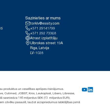
Sazinieties ar mums
torklv@essity.com
ti
+371 29141799
+371 292 73368
Atrast izplatītāju
Ulbrokas street 19A
Riga, Latvija
LV-1028
su produktus un veselības aprūpes risinājumus.
ve, Cutimed, JOBST, Knix, Leukoplast, Libero, Libresse,
ā sasniedza 146 miljardus SEK (13 miljardus EUR).
iem cilvēku pasaulē, laužot aizspriedumus labklājības jomā