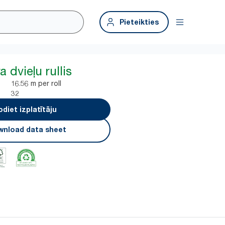
Pieteikties
 dvieļu rullis
16.56 m per roll
32
odiet izplatītāju
nload data sheet