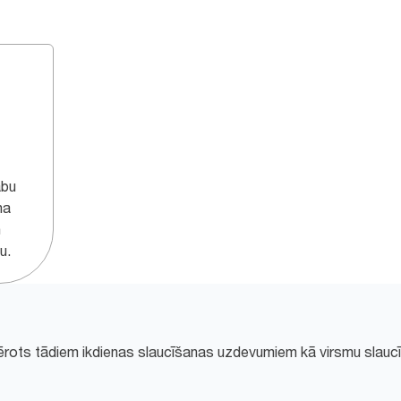
abu
na
n
u.
iemērots tādiem ikdienas slaucīšanas uzdevumiem kā virsmu slaucī