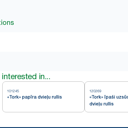
tions
interested in...
101245
120269
«Tork» papīra dvieļu rullis
«Tork» īpaši uzs
dvieļu rullis