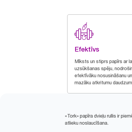
Efektīvs
Mīksts un stiprs papīrs ar l
uzsūkšanas spēju, nodroši
efektīvāku nosusināšanu u
mazāku atkritumu daudzum
«Tork» papīra dvieļu rullis ir p
atlieku noslaucīšana.