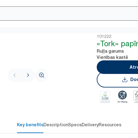
101222
«Tork» papīra
Ruļļa garums
Vienības kastē
Atr
Dow
Key benefits
Description
Specs
Delivery
Resources