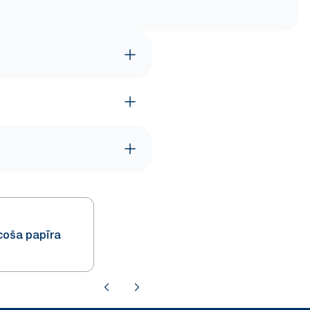
ūcoša papīra