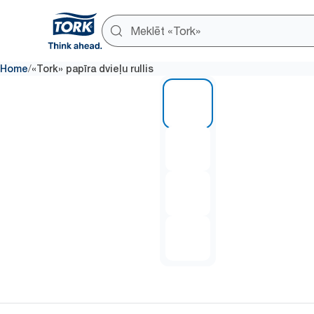
/
Home
«Tork» papīra dvieļu rullis
1 of 4