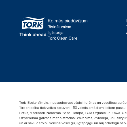
Ko mēs piedāvājam
Risinājumiem
Ilgtspēja
Tork Clean Care
Tork, Essity zīmols, ir pasaules vadošais higiēnas un veselības apr
Tirdzniecība tiek veikta aptuveni 150 valstīs ar tādiem lieliem pas
Lotus, Modibodi, Nosotras, Saba, Tempo, TOM Organic un Zewa. Uzņ
Uzņēmuma galvenā mītne atrodas Stokholmā, Zviedrijā, un Essity ir i
un ar savu darbību veicina veselīgu, ilgtspējīgu un mijiedarbīgu sab