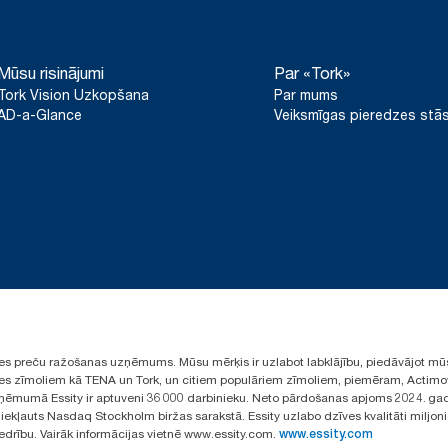
Mūsu risinājumi
Par «Tork»
Tork Vision Uzkopšana
Par mums
AD-a-Glance
Veiksmīgas pieredzes stās
ūpes preču ražošanas uzņēmums. Mūsu mērķis ir uzlabot labklājību, piedāvājot mū
aules zīmoliem kā TENA un Tork, un citiem populāriem zīmoliem, piemēram, Actimo
ēmumā Essity ir aptuveni 36 000 darbinieku. Neto pārdošanas apjoms 2024. gad
ekļauts Nasdaq Stockholm biržas sarakstā. Essity uzlabo dzīves kvalitāti miljon
iedrību. Vairāk informācijas vietnē www.essity.com.
www.essity.com