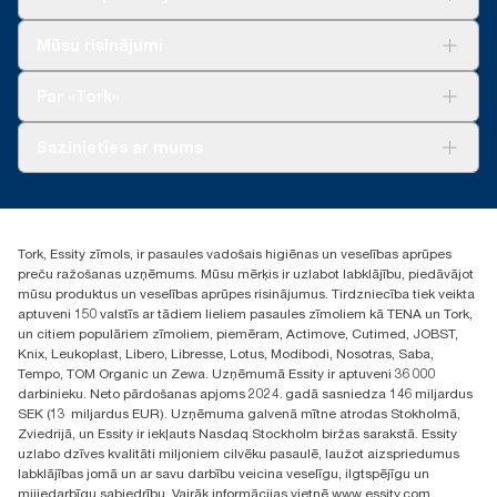
Risinājumiem
Mūsu risinājumi
Ilgtspēja
Tork Clean Care
Tork Vision Uzkopšana
Par «Tork»
AD-a-Glance
Par mums
Sazinieties ar mums
Veiksmīgas pieredzes stāsti
torklv@essity.com
+371 29141799
+371 292 73368
Tork, Essity zīmols, ir pasaules vadošais higiēnas un veselības aprūpes
Atrast izplatītāju
preču ražošanas uzņēmums. Mūsu mērķis ir uzlabot labklājību, piedāvājot
Ulbrokas street 19A
mūsu produktus un veselības aprūpes risinājumus. Tirdzniecība tiek veikta
Riga, Latvija
aptuveni 150 valstīs ar tādiem lieliem pasaules zīmoliem kā TENA un Tork,
LV-1028
un citiem populāriem zīmoliem, piemēram, Actimove, Cutimed, JOBST,
Knix, Leukoplast, Libero, Libresse, Lotus, Modibodi, Nosotras, Saba,
Tempo, TOM Organic un Zewa. Uzņēmumā Essity ir aptuveni 36 000
darbinieku. Neto pārdošanas apjoms 2024. gadā sasniedza 146 miljardus
SEK (13 miljardus EUR). Uzņēmuma galvenā mītne atrodas Stokholmā,
Zviedrijā, un Essity ir iekļauts Nasdaq Stockholm biržas sarakstā. Essity
uzlabo dzīves kvalitāti miljoniem cilvēku pasaulē, laužot aizspriedumus
labklājības jomā un ar savu darbību veicina veselīgu, ilgtspējīgu un
mijiedarbīgu sabiedrību. Vairāk informācijas vietnē www.essity.com.