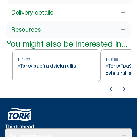
Delivery details
Resources
You might also be interested in...
101222
120269
«Tork» papīra dvieļu rullis
«Tork» īpaši
dvieļu rullis
Ko mēs piedāvājam