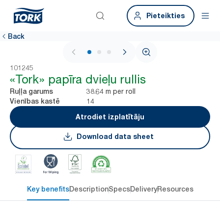
Pieteikties
Back
1 / 3
101245
«Tork» papīra dvieļu rullis
38.64 m per roll
Ruļļa garums
14
Vienības kastē
Atrodiet izplatītāju
Download data sheet
Key benefits
Description
Specs
Delivery
Resources