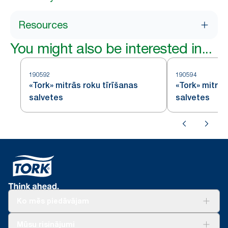
Resources
You might also be interested in...
190592
190594
«Tork» mitrās roku tīrīšanas
«Tork» mitrās
salvetes
salvetes
Ko mēs piedāvājam
Risinājumiem
Mūsu risinājumi