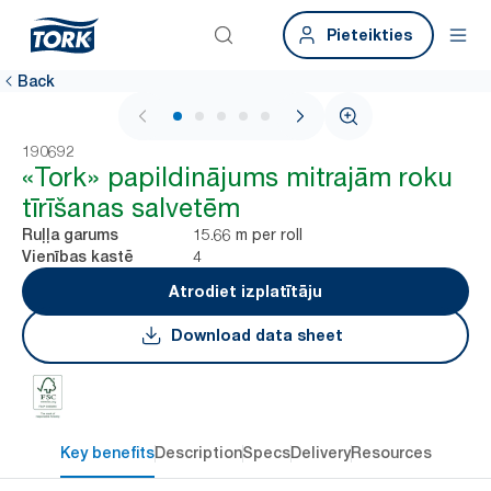
Pieteikties
Back
1 / 5
190692
«Tork» papildinājums mitrajām roku
tīrīšanas salvetēm
15.66 m per roll
Ruļļa garums
4
Vienības kastē
Atrodiet izplatītāju
Download data sheet
Key benefits
Description
Specs
Delivery
Resources