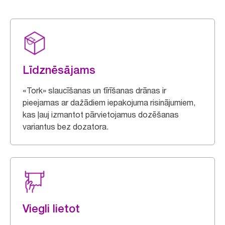
Līdznēsājams
«Tork» slaucīšanas un tīrīšanas drānas ir
pieejamas ar dažādiem iepakojuma risinājumiem,
kas ļauj izmantot pārvietojamus dozēšanas
variantus bez dozatora.
Viegli lietot