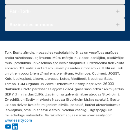
Ilgtspēja
Tork Clean Care
Tork Vision Uzkopšana
Par «Tork»
AD-a-Glance
Par mums
Sazinieties ar mums
Veiksmīgas pieredzes stāsti
torklv@essity.com
+371 29141799
+371 292 73368
Tork, Essity zīmols, ir pasaules vadošais higiēnas un veselības aprūpes
Atrast izplatītāju
preču ražošanas uzņēmums. Mūsu mērķis ir uzlabot labklājību, piedāvājot
Ulbrokas street 19A
mūsu produktus un veselības aprūpes risinājumus. Tirdzniecība tiek veikta
Riga, Latvija
aptuveni 150 valstīs ar tādiem lieliem pasaules zīmoliem kā TENA un Tork,
LV-1028
un citiem populāriem zīmoliem, piemēram, Actimove, Cutimed, JOBST,
Knix, Leukoplast, Libero, Libresse, Lotus, Modibodi, Nosotras, Saba,
Tempo, TOM Organic un Zewa. Uzņēmumā Essity ir aptuveni 36 000
darbinieku. Neto pārdošanas apjoms 2024. gadā sasniedza 146 miljardus
SEK (13 miljardus EUR). Uzņēmuma galvenā mītne atrodas Stokholmā,
Zviedrijā, un Essity ir iekļauts Nasdaq Stockholm biržas sarakstā. Essity
uzlabo dzīves kvalitāti miljoniem cilvēku pasaulē, laužot aizspriedumus
labklājības jomā un ar savu darbību veicina veselīgu, ilgtspējīgu un
mijiedarbīgu sabiedrību. Vairāk informācijas vietnē www.essity.com.
www.essity.com