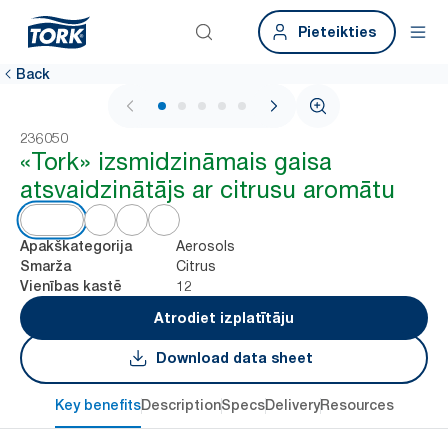
Pieteikties
Back
1 / 5
236050
«Tork» izsmidzināmais gaisa
atsvaidzinātājs ar citrusu aromātu
Aerosols
Apakškategorija
Citrus
Smarža
12
Vienības kastē
Atrodiet izplatītāju
Download data sheet
Key benefits
Description
Specs
Delivery
Resources