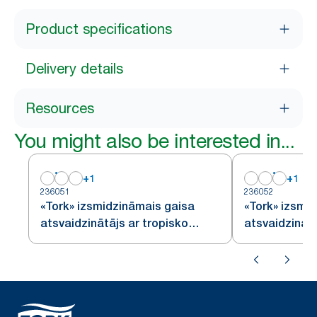
Product specifications
Delivery details
Resources
You might also be interested in...
+
1
+
1
236051
236052
«Tork» izsmidzināmais gaisa
«Tork» izsmi
atsvaidzinātājs ar tropisko
atsvaidzinātā
augļu aromātu
aromātu