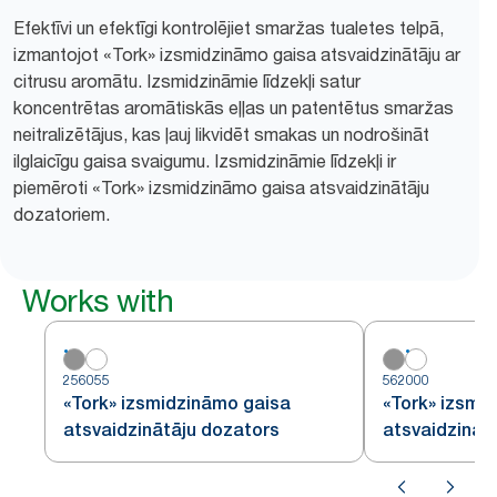
Efektīvi un efektīgi kontrolējiet smaržas tualetes telpā,
izmantojot «Tork» izsmidzināmo gaisa atsvaidzinātāju ar
citrusu aromātu. Izsmidzināmie līdzekļi satur
koncentrētas aromātiskās eļļas un patentētus smaržas
neitralizētājus, kas ļauj likvidēt smakas un nodrošināt
ilglaicīgu gaisa svaigumu. Izsmidzināmie līdzekļi ir
piemēroti «Tork» izsmidzināmo gaisa atsvaidzinātāju
dozatoriem.
Works with
256055
562000
«Tork» izsmidzināmo gaisa
«Tork» izsmi
atsvaidzinātāju dozators
atsvaidzināt