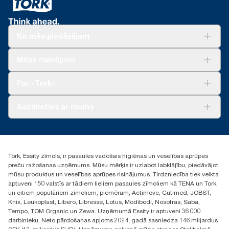
Ko mēs piedāvājam
Risinājumiem
Mūsu risinājumi
Ilgtspēja
Tork Clean Care
Tork Vision Uzkopšana
Par «Tork»
AD-a-Glance
Par mums
Sazinieties ar mums
Veiksmīgas pieredzes stāsti
torklv@essity.com
+371 29141799
+371 292 73368
Tork, Essity zīmols, ir pasaules vadošais higiēnas un veselības aprūpes
Atrast izplatītāju
preču ražošanas uzņēmums. Mūsu mērķis ir uzlabot labklājību, piedāvājot
Ulbrokas street 19A
mūsu produktus un veselības aprūpes risinājumus. Tirdzniecība tiek veikta
Riga, Latvija
aptuveni 150 valstīs ar tādiem lieliem pasaules zīmoliem kā TENA un Tork,
LV-1028
un citiem populāriem zīmoliem, piemēram, Actimove, Cutimed, JOBST,
Knix, Leukoplast, Libero, Libresse, Lotus, Modibodi, Nosotras, Saba,
Tempo, TOM Organic un Zewa. Uzņēmumā Essity ir aptuveni 36 000
darbinieku. Neto pārdošanas apjoms 2024. gadā sasniedza 146 miljardus