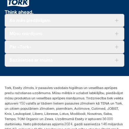
Ko mēs piedāvājam
Risinājumiem
Mūsu risinājumi
Ilgtspēja
Tork Clean Care
Tork Vision Uzkopšana
Par «Tork»
AD-a-Glance
Par mums
Sazinieties ar mums
Veiksmīgas pieredzes stāsti
torklv@essity.com
+371 29141799
+371 292 73368
Tork, Essity zīmols, ir pasaules vadošais higiēnas un veselības aprūpes
Atrast izplatītāju
preču ražošanas uzņēmums. Mūsu mērķis ir uzlabot labklājību, piedāvājot
Ulbrokas street 19A
mūsu produktus un veselības aprūpes risinājumus. Tirdzniecība tiek veikta
Riga, Latvija
aptuveni 150 valstīs ar tādiem lieliem pasaules zīmoliem kā TENA un Tork,
LV-1028
un citiem populāriem zīmoliem, piemēram, Actimove, Cutimed, JOBST,
Knix, Leukoplast, Libero, Libresse, Lotus, Modibodi, Nosotras, Saba,
Tempo, TOM Organic un Zewa. Uzņēmumā Essity ir aptuveni 36 000
darbinieku. Neto pārdošanas apjoms 2024. gadā sasniedza 146 miljardus