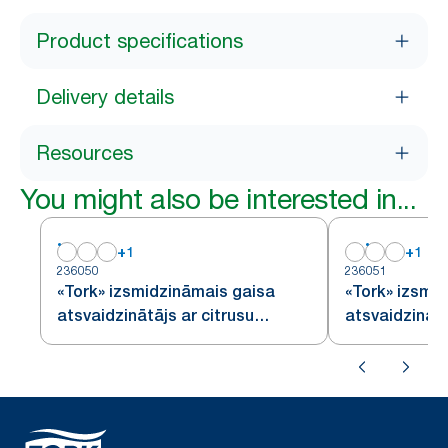
Product specifications
Delivery details
Resources
You might also be interested in...
+
1
+
1
236050
236051
«Tork» izsmidzināmais gaisa
«Tork» izsmi
atsvaidzinātājs ar citrusu
atsvaidzinātā
aromātu
augļu aromā