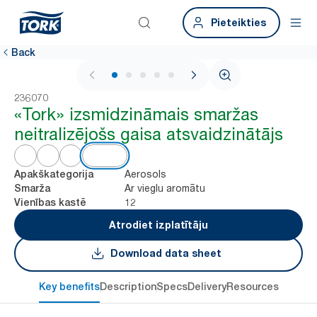
Pieteikties
Back
1 / 5
236070
«Tork» izsmidzināmais smaržas
neitralizējošs gaisa atsvaidzinātājs
Aerosols
Apakškategorija
Ar vieglu aromātu
Smarža
12
Vienības kastē
Atrodiet izplatītāju
Download data sheet
Key benefits
Description
Specs
Delivery
Resources