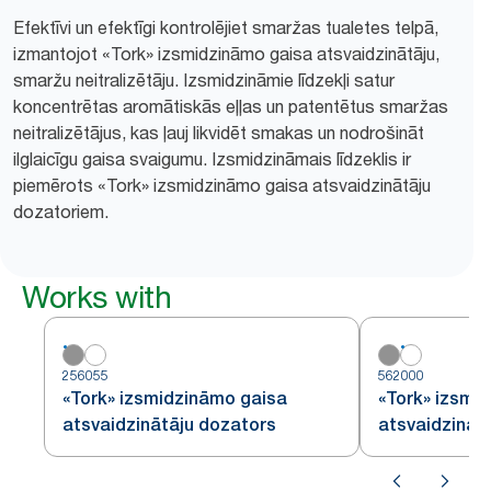
Efektīvi un efektīgi kontrolējiet smaržas tualetes telpā,
izmantojot «Tork» izsmidzināmo gaisa atsvaidzinātāju,
smaržu neitralizētāju. Izsmidzināmie līdzekļi satur
koncentrētas aromātiskās eļļas un patentētus smaržas
neitralizētājus, kas ļauj likvidēt smakas un nodrošināt
ilglaicīgu gaisa svaigumu. Izsmidzināmais līdzeklis ir
piemērots «Tork» izsmidzināmo gaisa atsvaidzinātāju
dozatoriem.
Works with
256055
562000
«Tork» izsmidzināmo gaisa
«Tork» izsmi
atsvaidzinātāju dozators
atsvaidzināt