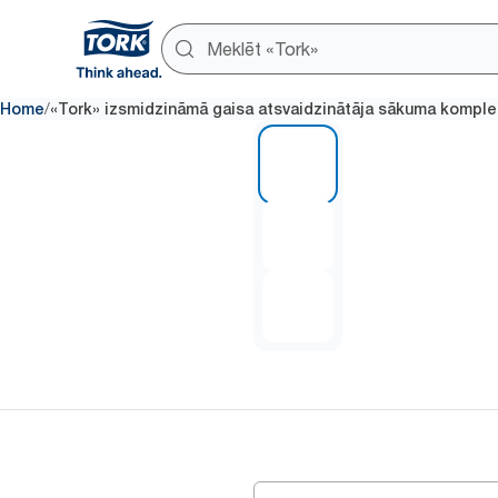
/
Home
«Tork» izsmidzināmā gaisa atsvaidzinātāja sākuma komple
1 of 3