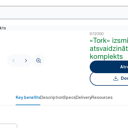
kts
972000
«Tork» izsm
atsvaidzinā
komplekts
Atr
Dow
Key benefits
Description
Specs
Delivery
Resources