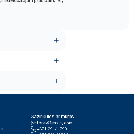
i individuālajām prasībām: 30,
Sazinieties ar mums
torklv@essity.com
ti
+371 29141799