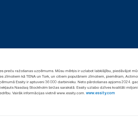
ūpes preču ražošanas uzņēmums. Mūsu mērķis ir uzlabot labklājību, piedāvājot mū
aules zīmoliem kā TENA un Tork, un citiem populāriem zīmoliem, piemēram, Actimo
ēmumā Essity ir aptuveni 36 000 darbinieku. Neto pārdošanas apjoms 2024. gad
ekļauts Nasdaq Stockholm biržas sarakstā. Essity uzlabo dzīves kvalitāti miljon
iedrību. Vairāk informācijas vietnē www.essity.com.
www.essity.com