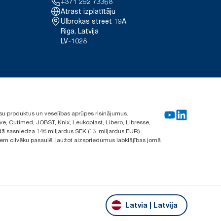
+371 292 73368
Atrast izplatītāju
Ulbrokas street 19A
Riga, Latvija
LV-1028
su produktus un veselības aprūpes risinājumus.
ve, Cutimed, JOBST, Knix, Leukoplast, Libero, Libresse,
ā sasniedza 146 miljardus SEK (13 miljardus EUR).
iem cilvēku pasaulē, laužot aizspriedumus labklājības jomā
Latvia | Latvija