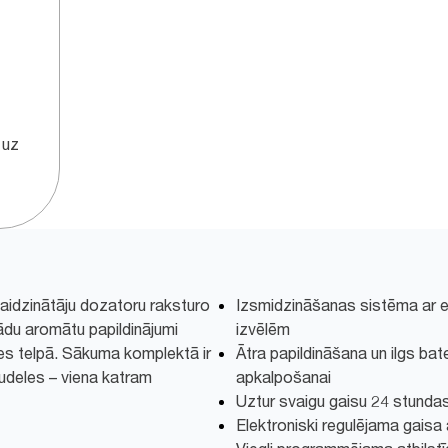
 uz
aidzinātāju dozatoru raksturo
Izsmidzināšanas sistēma ar
žādu aromātu papildinājumi
izvēlēm
es telpā. Sākuma komplektā ir
Ātra papildināšana un ilgs bate
pudeles – viena katram
apkalpošanai
Uztur svaigu gaisu 24 stunda
Elektroniski regulējama gaisa