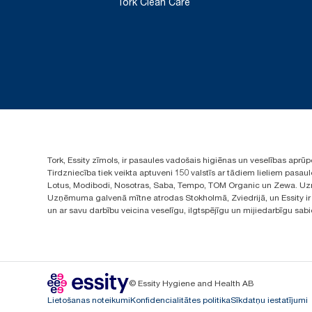
Tork Clean Care
Tork, Essity zīmols, ir pasaules vadošais higiēnas un veselības apr
Tirdzniecība tiek veikta aptuveni 150 valstīs ar tādiem lieliem pas
Lotus, Modibodi, Nosotras, Saba, Tempo, TOM Organic un Zewa. Uzņ
Uzņēmuma galvenā mītne atrodas Stokholmā, Zviedrijā, un Essity ir i
un ar savu darbību veicina veselīgu, ilgtspējīgu un mijiedarbīgu sab
© Essity Hygiene and Health AB
Lietošanas noteikumi
Konfidencialitātes politika
Sīkdatņu iestatījumi