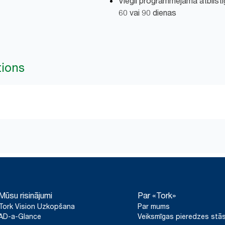
Viegli programmējama atbilstīg
60 vai 90 dienas
tions
Mūsu risinājumi
Par «Tork»
Tork Vision Uzkopšana
Par mums
AD-a-Glance
Veiksmīgas pieredzes stās