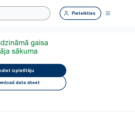
Pieteikties
idzināmā gaisa
tāja sākuma
odiet izplatītāju
nload data sheet