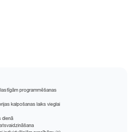
 elastīgām programmēšanas
rijas kalpošanas laiks vieglai
s dienā
 atsvaidzināšana