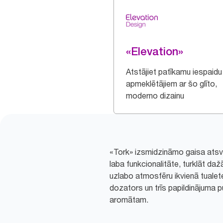
«Elevation»
Atstājiet patīkamu iespaidu
apmeklētājiem ar šo glīto,
moderno dizainu
«Tork» izsmidzināmo gaisa atsv
laba funkcionalitāte, turklāt da
uzlabo atmosfēru ikvienā tualet
dozators un trīs papildinājuma 
aromātam.