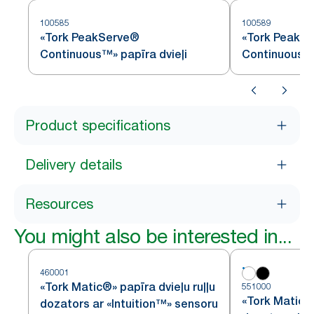
100585
100589
«Tork PeakServe®
«Tork PeakS
Continuous™» papīra dvieļi
Continuous™»
Product specifications
Delivery details
Resources
You might also be interested in...
460001
«Tork Matic®» papīra dvieļu ruļļu
551000
«Tork Matic®»
dozators ar «Intuition™» sensoru