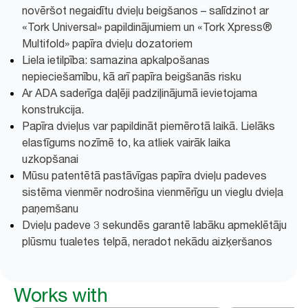
novēršot negaidītu dvieļu beigšanos – salīdzinot ar
«Tork Universal» papildinājumiem un «Tork Xpress®
Multifold» papīra dvieļu dozatoriem
Liela ietilpība: samazina apkalpošanas
nepieciešamību, kā arī papīra beigšanās risku
Ar ADA saderīga daļēji padziļinājumā ievietojama
konstrukcija.
Papīra dvieļus var papildināt piemērotā laikā. Lielāks
elastīgums nozīmē to, ka atliek vairāk laika
uzkopšanai
Mūsu patentētā pastāvīgas papīra dvieļu padeves
sistēma vienmēr nodrošina vienmērīgu un vieglu dvieļa
paņemšanu
Dvieļu padeve 3 sekundēs garantē labāku apmeklētāju
plūsmu tualetes telpā, neradot nekādu aizķeršanos
Works with