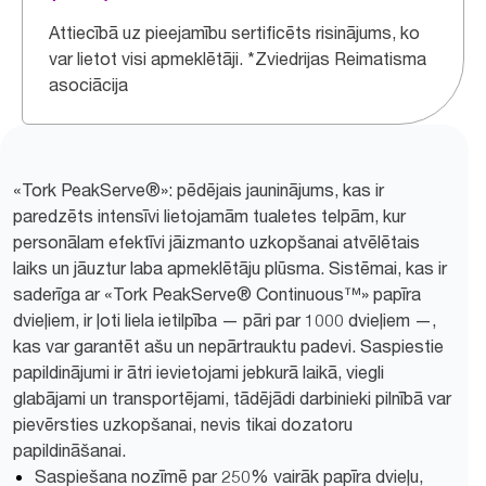
Attiecībā uz pieejamību sertificēts risinājums, ko
var lietot visi apmeklētāji. *Zviedrijas Reimatisma
asociācija
«Tork PeakServe®»: pēdējais jauninājums, kas ir
paredzēts intensīvi lietojamām tualetes telpām, kur
personālam efektīvi jāizmanto uzkopšanai atvēlētais
laiks un jāuztur laba apmeklētāju plūsma. Sistēmai, kas ir
saderīga ar «Tork PeakServe® Continuous™» papīra
dvieļiem, ir ļoti liela ietilpība — pāri par 1000 dvieļiem —,
kas var garantēt ašu un nepārtrauktu padevi. Saspiestie
papildinājumi ir ātri ievietojami jebkurā laikā, viegli
glabājami un transportējami, tādējādi darbinieki pilnībā var
pievērsties uzkopšanai, nevis tikai dozatoru
papildināšanai.
Saspiešana nozīmē par 250% vairāk papīra dvieļu,