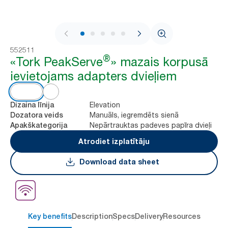
1 / 9
552511
®
«Tork PeakServe
» mazais korpusā
ievietojams adapters dvieļiem
Elevation
Dizaina līnija
Manuāls, iegremdēts sienā
Dozatora veids
Nepārtrauktas padeves papīra dvieļi
Apakškategorija
Atrodiet izplatītāju
Download data sheet
Key benefits
Description
Specs
Delivery
Resources