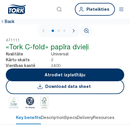
Pieteikties
Back
1 / 3
471111
«Tork C-fold» papīra dvieļi
Universal
Kvalitāte
2
Kārtu skaits
2400
Vienības kastē
Atrodiet izplatītāju
Download data sheet
Key benefits
Description
Specs
Delivery
Resources