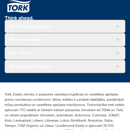
Ko mēs piedāvājam
Risinājumiem
Mūsu risinājumi
Ilgtspēja
Tork Clean Care
Tork Vision Uzkopšana
Par «Tork»
AD-a-Glance
Par mums
Sazinieties ar mums
Veiksmīgas pieredzes stāsti
torklv@essity.com
+371 29141799
+371 292 73368
Tork, Essity zīmols, ir pasaules vadošais higiēnas un veselības aprūpes
Atrast izplatītāju
preču ražošanas uzņēmums. Mūsu mērķis ir uzlabot labklājību, piedāvājot
Ulbrokas street 19A
mūsu produktus un veselības aprūpes risinājumus. Tirdzniecība tiek veikta
Riga, Latvija
aptuveni 150 valstīs ar tādiem lieliem pasaules zīmoliem kā TENA un Tork,
LV-1028
un citiem populāriem zīmoliem, piemēram, Actimove, Cutimed, JOBST,
Knix, Leukoplast, Libero, Libresse, Lotus, Modibodi, Nosotras, Saba,
Tempo, TOM Organic un Zewa. Uzņēmumā Essity ir aptuveni 36 000