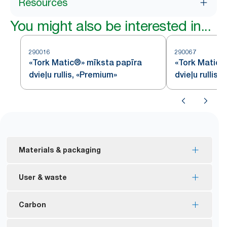
Resources
You might also be interested in...
290016
290067
«Tork Matic®» mīksta papīra
«Tork Matic®
dvieļu rullis, «Premium»
dvieļu rullis
Materials & packaging
ES ekomarķējuma sertificēti papildinājumi –
User & waste
samazināta ietekme uz vidi visā izstrādājuma
dzīves ciklā.
Viena izstrādājuma dozēšana palīdz kontrolēt
Carbon
FSC® sertificēti papildinājumi – izgatavoti no
patēriņu un samazināt atkritumus.
atbildīgi iegūtām šķiedrām.