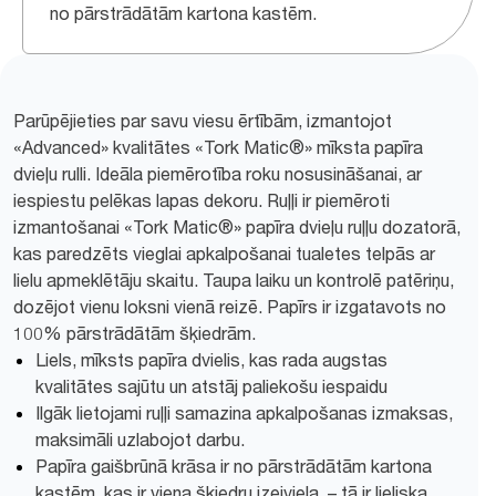
no pārstrādātām kartona kastēm.
Parūpējieties par savu viesu ērtībām, izmantojot
«Advanced» kvalitātes «Tork Matic®» mīksta papīra
dvieļu rulli. Ideāla piemērotība roku nosusināšanai, ar
iespiestu pelēkas lapas dekoru. Ruļļi ir piemēroti
izmantošanai «Tork Matic®» papīra dvieļu ruļļu dozatorā,
kas paredzēts vieglai apkalpošanai tualetes telpās ar
lielu apmeklētāju skaitu. Taupa laiku un kontrolē patēriņu,
dozējot vienu loksni vienā reizē. Papīrs ir izgatavots no
100% pārstrādātām šķiedrām.
Liels, mīksts papīra dvielis, kas rada augstas
kvalitātes sajūtu un atstāj paliekošu iespaidu
Ilgāk lietojami ruļļi samazina apkalpošanas izmaksas,
maksimāli uzlabojot darbu.
Papīra gaišbrūnā krāsa ir no pārstrādātām kartona
kastēm, kas ir viena šķiedru izejviela, – tā ir lieliska