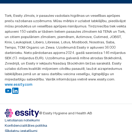
+371 29141799
+371 292 73368
Tork, Essity zīmols, ir pasaules vadošais higiēnas un veselības aprūpes
Atrast izplatītāju
preču ražošanas uzņēmums. Mūsu mērķis ir uzlabot labklājību, piedāvājot
Ulbrokas street 19A
mūsu produktus un veselības aprūpes risinājumus. Tirdzniecība tiek veikta
Riga, Latvija
aptuveni 150 valstīs ar tādiem lieliem pasaules zīmoliem kā TENA un Tork,
LV-1028
un citiem populāriem zīmoliem, piemēram, Actimove, Cutimed, JOBST,
Knix, Leukoplast, Libero, Libresse, Lotus, Modibodi, Nosotras, Saba,
Tempo, TOM Organic un Zewa. Uzņēmumā Essity ir aptuveni 36 000
darbinieku. Neto pārdošanas apjoms 2024. gadā sasniedza 146 miljardus
SEK (13 miljardus EUR). Uzņēmuma galvenā mītne atrodas Stokholmā,
Zviedrijā, un Essity ir iekļauts Nasdaq Stockholm biržas sarakstā. Essity
uzlabo dzīves kvalitāti miljoniem cilvēku pasaulē, laužot aizspriedumus
labklājības jomā un ar savu darbību veicina veselīgu, ilgtspējīgu un
mijiedarbīgu sabiedrību. Vairāk informācijas vietnē www.essity.com.
www.essity.com
© Essity Hygiene and Health AB
Lietošanas noteikumi
Konfidencialitātes politika
Sīkdatņu iestatījumi