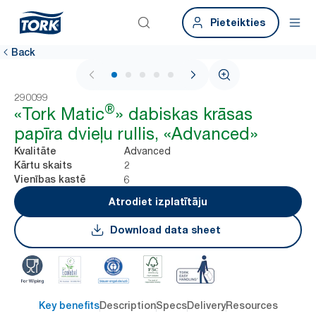
Pieteikties
Back
1 / 7
290099
®
«Tork Matic
» dabiskas krāsas
papīra dvieļu rullis, «Advanced»
Advanced
Kvalitāte
2
Kārtu skaits
6
Vienības kastē
Atrodiet izplatītāju
Download data sheet
Key benefits
Description
Specs
Delivery
Resources