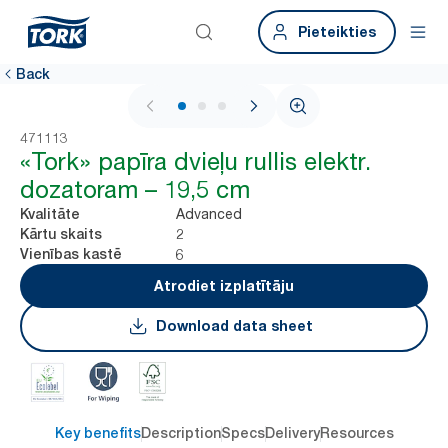
Pieteikties
Back
1 / 3
471113
«Tork» papīra dvieļu rullis elektr.
dozatoram – 19,5 cm
Advanced
Kvalitāte
2
Kārtu skaits
6
Vienības kastē
Atrodiet izplatītāju
Download data sheet
Key benefits
Description
Specs
Delivery
Resources