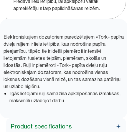
Piedāvā lielu ietilpību, lai apkalpotu vairāk
apmeklētāju starp papildināšanas reizēm.
Elektroniskajiem dozatoriem paredzētajiem «Tork» papīra
dvieļu ruļļiem ir liela ietilpība, kas nodrošina papīra
pieejamību, tāpēc tie ir ideāli piemēroti intensīvi
lietojamām tualetes telpām, piemēram, skolās un
lidostās. Ruļļi ir piemēroti «Tork» papīra dvieļu ruļļu
elektroniskajam dozatoram, kas nodrošina vienas
loksnes dozēšanu vienā reizē, un tas samazina patēriņu
un uzlabo higiēnu.
Ilgāk lietojami ruļļi samazina apkalpošanas izmaksas,
maksimāli uzlabojot darbu.
Product specifications