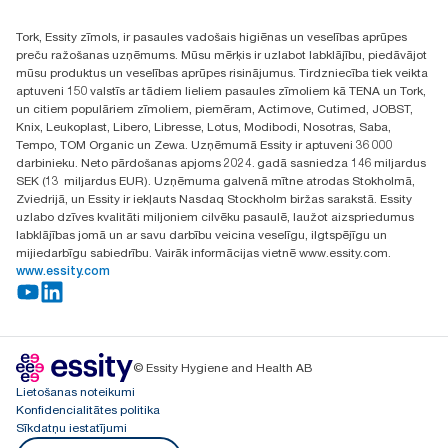
+371 29141799
+371 292 73368
Tork, Essity zīmols, ir pasaules vadošais higiēnas un veselības aprūpes
Atrast izplatītāju
preču ražošanas uzņēmums. Mūsu mērķis ir uzlabot labklājību, piedāvājot
Ulbrokas street 19A
mūsu produktus un veselības aprūpes risinājumus. Tirdzniecība tiek veikta
Riga, Latvija
aptuveni 150 valstīs ar tādiem lieliem pasaules zīmoliem kā TENA un Tork,
LV-1028
un citiem populāriem zīmoliem, piemēram, Actimove, Cutimed, JOBST,
Knix, Leukoplast, Libero, Libresse, Lotus, Modibodi, Nosotras, Saba,
Tempo, TOM Organic un Zewa. Uzņēmumā Essity ir aptuveni 36 000
darbinieku. Neto pārdošanas apjoms 2024. gadā sasniedza 146 miljardus
SEK (13 miljardus EUR). Uzņēmuma galvenā mītne atrodas Stokholmā,
Zviedrijā, un Essity ir iekļauts Nasdaq Stockholm biržas sarakstā. Essity
uzlabo dzīves kvalitāti miljoniem cilvēku pasaulē, laužot aizspriedumus
labklājības jomā un ar savu darbību veicina veselīgu, ilgtspējīgu un
mijiedarbīgu sabiedrību. Vairāk informācijas vietnē www.essity.com.
www.essity.com
© Essity Hygiene and Health AB
Lietošanas noteikumi
Konfidencialitātes politika
Sīkdatņu iestatījumi