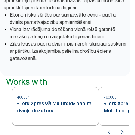
apmeklētāju plūsma. Iederas mazās telpās un nodrošina
apmeklētājiem komfortu un higiēnu.
Ekonomiska vērtība par samaksāto cenu – papīra
dvielis pamatvajadzību apmierināšanai
Viena izstrādājuma dozēšana vienā reizē garantē
mazāku patēriņu un augstāku higiēnas līmeni
Zilas krāsas papīra dvieļi ir piemēroti īslaicīgai saskarei
ar pārtiku. Izsekojamība palielina drošību ēdiena
gatavošanā.
Works with
460004
460005
«Tork Xpress® Multifold» papīra
«Tork Xpres
dvieļu dozators
Multifold» pa