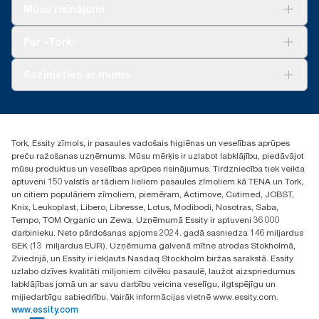
Izmantots saistībā ar izstrādājumiem 100297, 120289, 150299,
Risinājumiem
Mūsu risinājumi
**
100888, 100889 un 120454
Attēlo «Tork Xpress® Multifold» (H2) Eiropas papildinājumu
Ilgtspēja
klāstu vienā lietotāja gadījumā. Pamatojas uz trešās puses
Tork Clean Care
**
Produktus ir sertificējusi Zviedrijas Reimatisma asociācija.
Tork Vision Uzkopšana
pārskatītu aprites cikla izvērtējumu (ACI), kas attiecas uz visiem
Par «Tork»
AD-a-Glance
papildinājuma produktu kvalitātes līmeņiem apvienojumā ar
patēriņa datiem. Tā kā šie dati ir sistēmas vidējie rādītāji, tie nav
Par mums
Sazinieties ar mums
lietojami oglekļa pēdas ziņošanas mērķiem attiecībā uz
Veiksmīgas pieredzes stāsti
konkrētiem izstrādājumiem un patēriņu.
torklv@essity.com
***
Caurmērā, salīdzinot vidējo rādītāju visiem «Tork Xpress®
+371 29141799
Multifold» (H2) papildinājumiem oglekļa pēdu pirms laika, kad
+371 292 73368
mūsu papīra ražošanas darba nodrošināšanai sākām pirkt
Tork, Essity zīmols, ir pasaules vadošais higiēnas un veselības aprūpes
Atrast izplatītāju
atjaunojamo energoresursu elektroenerģiju, kas pārbaudīta un
preču ražošanas uzņēmums. Mūsu mērķis ir uzlabot labklājību, piedāvājot
Ulbrokas street 19A
saskaņota ar izcelsmes garantijām. Galīgie oglekļa pēdas
mūsu produktus un veselības aprūpes risinājumus. Tirdzniecība tiek veikta
Riga, Latvija
samazinājumi tika noteikti trešās puses pārskatītā aprites cikla
aptuveni 150 valstīs ar tādiem lieliem pasaules zīmoliem kā TENA un Tork,
LV-1028
izvērtējumā no sākuma līdz beigām.
un citiem populāriem zīmoliem, piemēram, Actimove, Cutimed, JOBST,
Knix, Leukoplast, Libero, Libresse, Lotus, Modibodi, Nosotras, Saba,
Tempo, TOM Organic un Zewa. Uzņēmumā Essity ir aptuveni 36 000
darbinieku. Neto pārdošanas apjoms 2024. gadā sasniedza 146 miljardus
SEK (13 miljardus EUR). Uzņēmuma galvenā mītne atrodas Stokholmā,
Zviedrijā, un Essity ir iekļauts Nasdaq Stockholm biržas sarakstā. Essity
uzlabo dzīves kvalitāti miljoniem cilvēku pasaulē, laužot aizspriedumus
labklājības jomā un ar savu darbību veicina veselīgu, ilgtspējīgu un
mijiedarbīgu sabiedrību. Vairāk informācijas vietnē www.essity.com.
www.essity.com