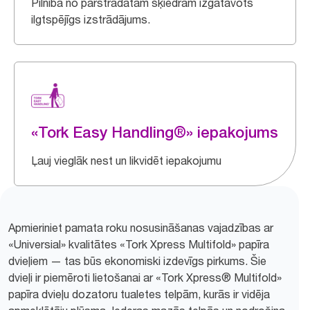
Pilnībā no pārstrādātām šķiedrām izgatavots
ilgtspējīgs izstrādājums.
«Tork Easy Handling®» iepakojums
Ļauj vieglāk nest un likvidēt iepakojumu
Apmieriniet pamata roku nosusināšanas vajadzības ar
«Universial» kvalitātes «Tork Xpress Multifold» papīra
dvieļiem — tas būs ekonomiski izdevīgs pirkums. Šie
dvieļi ir piemēroti lietošanai ar «Tork Xpress® Multifold»
papīra dvieļu dozatoru tualetes telpām, kurās ir vidēja