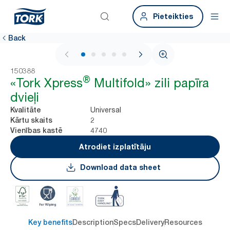
Pieteikties
Back
1 / 7
150388
®
«Tork Xpress
Multifold» zili papīra
dvieļi
Universal
Kvalitāte
2
Kārtu skaits
4740
Vienības kastē
Atrodiet izplatītāju
Download data sheet
Key benefits
Description
Specs
Delivery
Resources