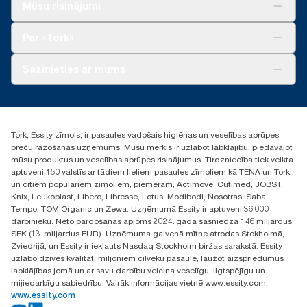
Risinājumiem
Mūsu risinājumi
**
100888, 100889 un 120454
Attēlo «Tork Xpress® Multifold» (H2) Eiropas papildinājumu
Ilgtspēja
klāstu vienā lietotāja gadījumā. Pamatojas uz trešās puses
Tork Clean Care
**
Produktus ir sertificējusi Zviedrijas Reimatisma asociācija.
Tork Vision Uzkopšana
pārskatītu aprites cikla izvērtējumu (ACI), kas attiecas uz visiem
Par «Tork»
AD-a-Glance
papildinājuma produktu kvalitātes līmeņiem apvienojumā ar
patēriņa datiem. Tā kā šie dati ir sistēmas vidējie rādītāji, tie nav
Par mums
Sazinieties ar mums
lietojami oglekļa pēdas ziņošanas mērķiem attiecībā uz
Veiksmīgas pieredzes stāsti
konkrētiem izstrādājumiem un patēriņu.
torklv@essity.com
***
Caurmērā, salīdzinot vidējo rādītāju visiem «Tork Xpress®
+371 29141799
Multifold» (H2) papildinājumiem oglekļa pēdu pirms laika, kad
+371 292 73368
mūsu papīra ražošanas darba nodrošināšanai sākām pirkt
Tork, Essity zīmols, ir pasaules vadošais higiēnas un veselības aprūpes
Atrast izplatītāju
atjaunojamo energoresursu elektroenerģiju, kas pārbaudīta un
preču ražošanas uzņēmums. Mūsu mērķis ir uzlabot labklājību, piedāvājot
Ulbrokas street 19A
saskaņota ar izcelsmes garantijām. Galīgie oglekļa pēdas
mūsu produktus un veselības aprūpes risinājumus. Tirdzniecība tiek veikta
Riga, Latvija
samazinājumi tika noteikti trešās puses pārskatītā aprites cikla
aptuveni 150 valstīs ar tādiem lieliem pasaules zīmoliem kā TENA un Tork,
LV-1028
izvērtējumā no sākuma līdz beigām.
un citiem populāriem zīmoliem, piemēram, Actimove, Cutimed, JOBST,
Knix, Leukoplast, Libero, Libresse, Lotus, Modibodi, Nosotras, Saba,
Tempo, TOM Organic un Zewa. Uzņēmumā Essity ir aptuveni 36 000
darbinieku. Neto pārdošanas apjoms 2024. gadā sasniedza 146 miljardus
SEK (13 miljardus EUR). Uzņēmuma galvenā mītne atrodas Stokholmā,
Zviedrijā, un Essity ir iekļauts Nasdaq Stockholm biržas sarakstā. Essity
uzlabo dzīves kvalitāti miljoniem cilvēku pasaulē, laužot aizspriedumus
labklājības jomā un ar savu darbību veicina veselīgu, ilgtspējīgu un
mijiedarbīgu sabiedrību. Vairāk informācijas vietnē www.essity.com.
www.essity.com