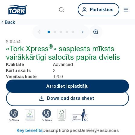
Pieteikties
Back
1 / 7
600454
®
«Tork Xpress
» saspiests mīksts
vairākkārtīgi salocīts papīra dvielis
Advanced
Kvalitāte
2
Kārtu skaits
1200
Vienības kastē
Atrodiet izplatītāju
Download data sheet
Key benefits
Description
Specs
Delivery
Resources