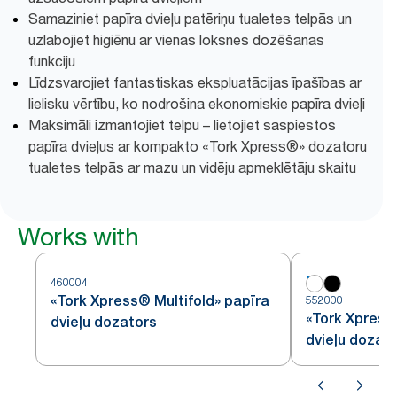
Samaziniet papīra dvieļu patēriņu tualetes telpās un
uzlabojiet higiēnu ar vienas loksnes dozēšanas
funkciju
Līdzsvarojiet fantastiskas ekspluatācijas īpašības ar
lielisku vērtību, ko nodrošina ekonomiskie papīra dvieļi
Maksimāli izmantojiet telpu – lietojiet saspiestos
papīra dvieļus ar kompakto «Tork Xpress®» dozatoru
tualetes telpās ar mazu un vidēju apmeklētāju skaitu
Works with
460004
«Tork Xpress® Multifold» papīra
552000
«Tork Xpress
dvieļu dozators
dvieļu dozat