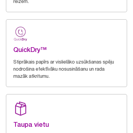
reizēm.
QuickDry™
Stiprākais papīrs ar vislielāko uzsūkšanas spēju
nodrošina efektīvāku nosusināšanu un rada
mazāk atkritumu.
Taupa vietu