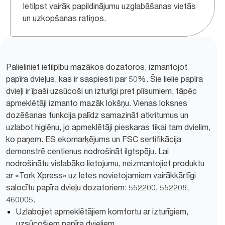
Ietilpst vairāk papildinājumu uzglabāšanas vietās
un uzkopšanas ratiņos.
Palieliniet ietilpību mazākos dozatoros, izmantojot
papīra dvieļus, kas ir saspiesti par 50%. Šie lielie papīra
dvieļi ir īpaši uzsūcoši un izturīgi pret plīsumiem, tāpēc
apmeklētāji izmanto mazāk lokšņu. Vienas loksnes
dozēšanas funkcija palīdz samazināt atkritumus un
uzlabot higiēnu, jo apmeklētāji pieskaras tikai tam dvielim,
ko paņem. ES ekomarķējums un FSC sertifikācija
demonstrē centienus nodrošināt ilgtspēju. Lai
nodrošinātu vislabāko lietojumu, neizmantojiet produktu
ar «Tork Xpress» uz letes novietojamiem vairākkārtīgi
salocītu papīra dvieļu dozatoriem: 552200, 552208,
460005.
Uzlabojiet apmeklētājiem komfortu ar izturīgiem,
uzsūcošiem papīra dvieļiem