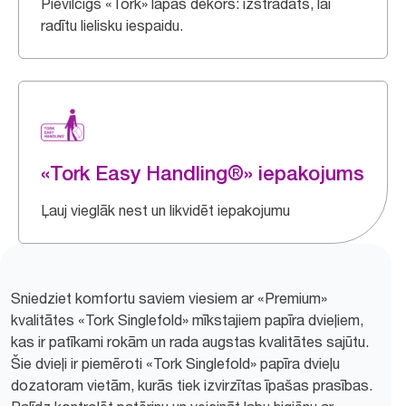
Pievilcīgs «Tork» lapas dekors: izstrādāts, lai
radītu lielisku iespaidu.
«Tork Easy Handling®» iepakojums
Ļauj vieglāk nest un likvidēt iepakojumu
Sniedziet komfortu saviem viesiem ar «Premium»
kvalitātes «Tork Singlefold» mīkstajiem papīra dvieļiem,
kas ir patīkami rokām un rada augstas kvalitātes sajūtu.
Šie dvieļi ir piemēroti «Tork Singlefold» papīra dvieļu
dozatoram vietām, kurās tiek izvirzītas īpašas prasības.