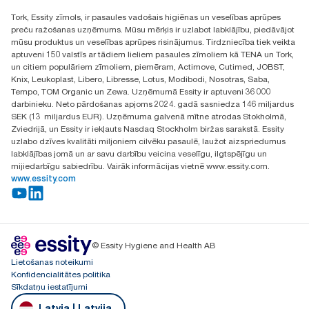
+371 292 73368
Tork, Essity zīmols, ir pasaules vadošais higiēnas un veselības aprūpes
Atrast izplatītāju
preču ražošanas uzņēmums. Mūsu mērķis ir uzlabot labklājību, piedāvājot
Ulbrokas street 19A
mūsu produktus un veselības aprūpes risinājumus. Tirdzniecība tiek veikta
Riga, Latvija
aptuveni 150 valstīs ar tādiem lieliem pasaules zīmoliem kā TENA un Tork,
LV-1028
un citiem populāriem zīmoliem, piemēram, Actimove, Cutimed, JOBST,
Knix, Leukoplast, Libero, Libresse, Lotus, Modibodi, Nosotras, Saba,
Tempo, TOM Organic un Zewa. Uzņēmumā Essity ir aptuveni 36 000
darbinieku. Neto pārdošanas apjoms 2024. gadā sasniedza 146 miljardus
SEK (13 miljardus EUR). Uzņēmuma galvenā mītne atrodas Stokholmā,
Zviedrijā, un Essity ir iekļauts Nasdaq Stockholm biržas sarakstā. Essity
uzlabo dzīves kvalitāti miljoniem cilvēku pasaulē, laužot aizspriedumus
labklājības jomā un ar savu darbību veicina veselīgu, ilgtspējīgu un
mijiedarbīgu sabiedrību. Vairāk informācijas vietnē www.essity.com.
www.essity.com
© Essity Hygiene and Health AB
Lietošanas noteikumi
Konfidencialitātes politika
Sīkdatņu iestatījumi
Latvia | Latvija