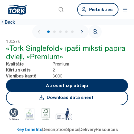
Pieteikties
Back
1 / 6
100278
«Tork Singlefold» īpaši mīksti papīra
dvieļi, «Premium»
Premium
Kvalitāte
2
Kārtu skaits
3000
Vienības kastē
Atrodiet izplatītāju
Download data sheet
Key benefits
Description
Specs
Delivery
Resources