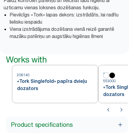
Palīdz kontrolēt patēriņu un veicināt labu higiēnu ar
uzticamu vienas loksnes dozēšanas funkciju.
Pievilcīgs «Tork» lapas dekors: izstrādāts, lai radītu
lielisku iespaidu
Viena izstrādājuma dozēšana vienā reizē garantē
mazāku patēriņu un augstāku higiēnas līmeni
Works with
208140
«Tork Singlefold» papīra dvieļu
553000
«Tork Singlef
dozators
dozators
Product specifications