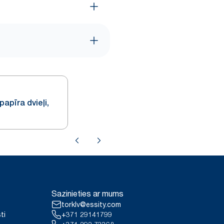
papīra dvieļi,
Sazinieties ar mums
torklv@essity.com
ti
+371 29141799