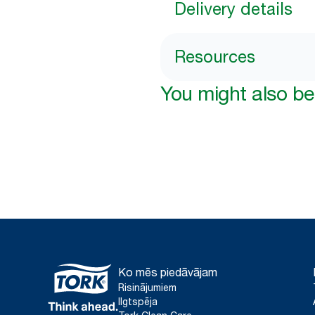
Delivery details
Resources
You might also be 
Ko mēs piedāvājam
Risinājumiem
Ilgtspēja