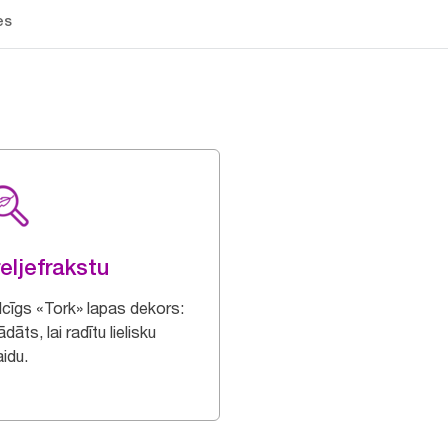
es
reljefrakstu
ilcīgs «Tork» lapas dekors:
ādāts, lai radītu lielisku
idu.