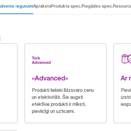
alvenie ieguvumi
Apraksts
Produkta spec.
Piegādes spec.
Resourc
i
«Advanced»
Ar 
Produkti lieliski līdzsvaro cenu
Piev
un efektivitāti. Šie augsti
izstr
efektīvie produkti ir mīksti,
iespa
pievilcīgi un uzticami.