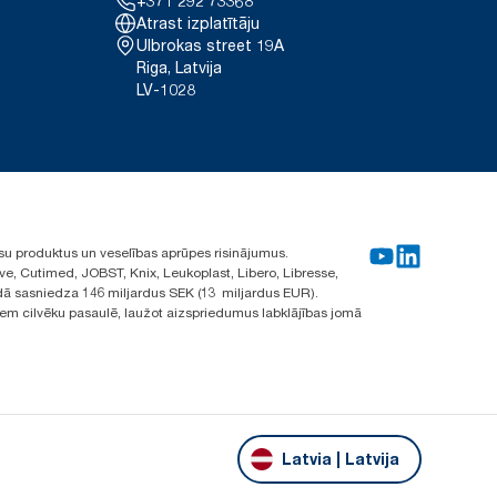
+371 292 73368
Atrast izplatītāju
Ulbrokas street 19A
Riga, Latvija
LV-1028
su produktus un veselības aprūpes risinājumus.
ve, Cutimed, JOBST, Knix, Leukoplast, Libero, Libresse,
ā sasniedza 146 miljardus SEK (13 miljardus EUR).
iem cilvēku pasaulē, laužot aizspriedumus labklājības jomā
Latvia | Latvija