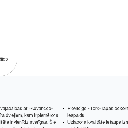
jīgs
 vajadzības ar «Advanced»
Pievilcīgs «Tork» lapas dekors: 
īra dvieļiem, kam ir piemērota
iespaidu
tāte ir vienlīdz svarīgas. Šie
Uzlabota kvalitāte ietaupa i