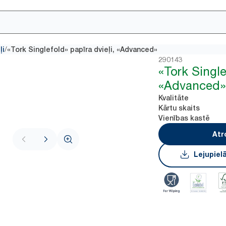
/
ļi
«Tork Singlefold» papīra dvieļi, «Advanced»
290143
«Tork Single
«Advanced
Kvalitāte
Kārtu skaits
Vienības kastē
Atr
Lejupiel