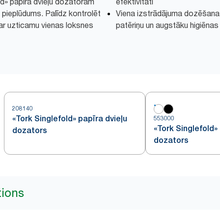
old» papīra dvieļu dozatoram
efektivitāti
u pieplūdums. Palīdz kontrolēt
Viena izstrādājuma dozēšana
u ar uzticamu vienas loksnes
patēriņu un augstāku higiēnas 
208140
«Tork Singlefold» papīra dvieļu
553000
«Tork Singlefold»
dozators
dozators
tions