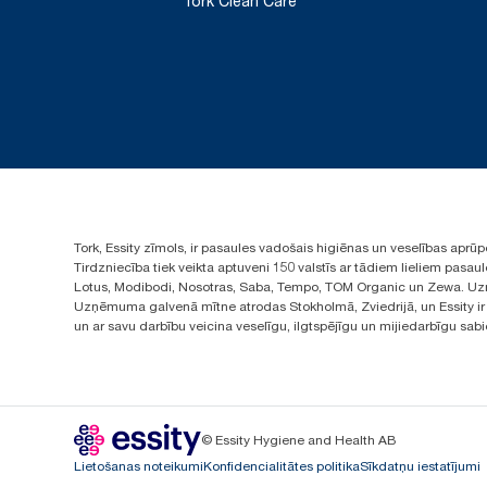
Tork Clean Care
Tork, Essity zīmols, ir pasaules vadošais higiēnas un veselības apr
Tirdzniecība tiek veikta aptuveni 150 valstīs ar tādiem lieliem pas
Lotus, Modibodi, Nosotras, Saba, Tempo, TOM Organic un Zewa. Uzņ
Uzņēmuma galvenā mītne atrodas Stokholmā, Zviedrijā, un Essity ir i
un ar savu darbību veicina veselīgu, ilgtspējīgu un mijiedarbīgu sab
© Essity Hygiene and Health AB
Lietošanas noteikumi
Konfidencialitātes politika
Sīkdatņu iestatījumi