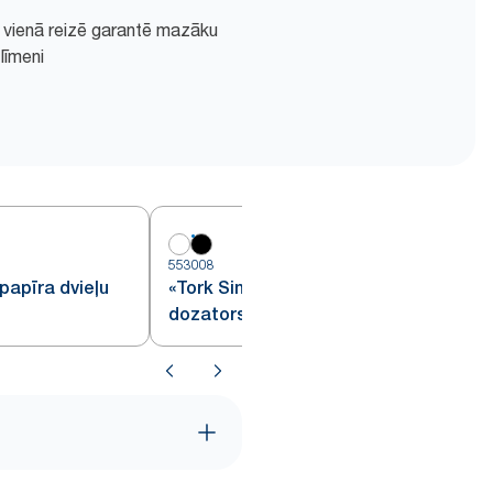
 vienā reizē garantē mazāku
līmeni
553008
5
 papīra dvieļu
«Tork Singlefold» papīra dvieļu
«Tor
dozators