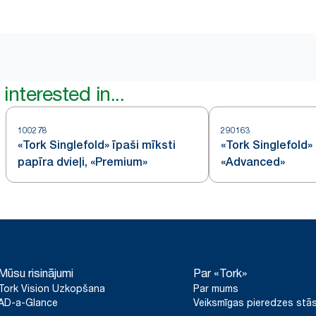
interested in...
100278
290163
«Tork Singlefold» īpaši mīksti
«Tork Singlefold» 
papīra dvieļi, «Premium»
«Advanced»
Mūsu risinājumi
Par «Tork»
Tork Vision Uzkopšana
Par mums
AD-a-Glance
Veiksmīgas pieredzes stās