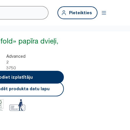
Pieteikties
fold» papīra dvieļi,
»
Advanced
2
3750
odiet izplatītāju
ādēt produkta datu lapu