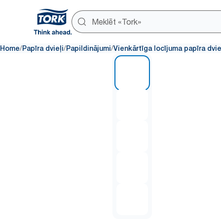
/
/
/
Home
Papīra dvieļi
Papildinājumi
Vienkārtīga locījuma papīra dvie
1 of 5