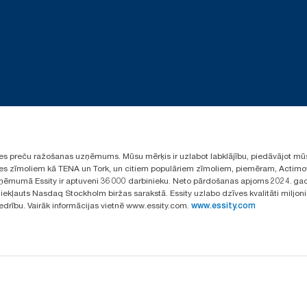
ūpes preču ražošanas uzņēmums. Mūsu mērķis ir uzlabot labklājību, piedāvājot mū
aules zīmoliem kā TENA un Tork, un citiem populāriem zīmoliem, piemēram, Actimo
ēmumā Essity ir aptuveni 36 000 darbinieku. Neto pārdošanas apjoms 2024. gad
ekļauts Nasdaq Stockholm biržas sarakstā. Essity uzlabo dzīves kvalitāti miljon
iedrību. Vairāk informācijas vietnē www.essity.com.
www.essity.com