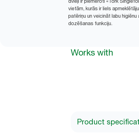
dvieļi ir piemēroti «Tork Singlef
vietām, kurās ir liels apmeklētāj
patēriņu un veicināt labu higiēn
dozēšanas funkciju.
Works with
Product specifica