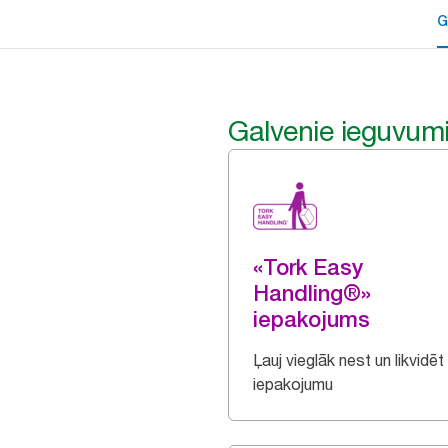
G
Galvenie ieguvum
«Tork Easy
Handling®»
iepakojums
Ļauj vieglāk nest un likvidēt
iepakojumu