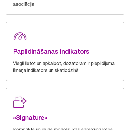
asociācija
Papildināšanas indikators
Viegli lietot un apkalpot, dozatoram ir piepildījuma
līmeņa indikators un skatlodziņš
«Signature»
Kompakts un gluds modelis, kas samazina letes