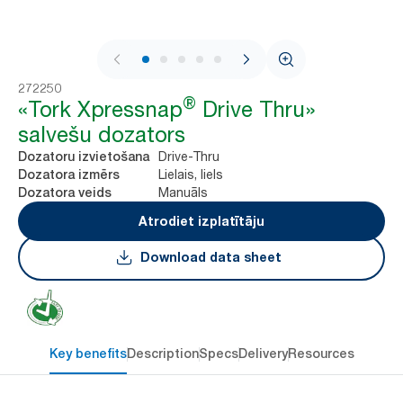
1 / 8
272250
®
«Tork Xpressnap
Drive Thru»
salvešu dozators
Drive-Thru
Dozatoru izvietošana
Lielais, liels
Dozatora izmērs
Manuāls
Dozatora veids
Atrodiet izplatītāju
Download data sheet
Key benefits
Description
Specs
Delivery
Resources