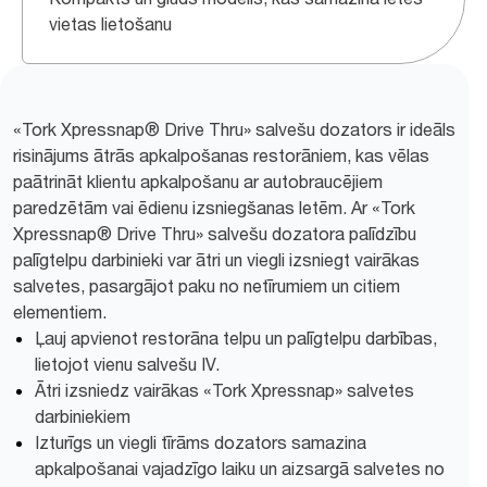
vietas lietošanu
«Tork Xpressnap® Drive Thru» salvešu dozators ir ideāls
risinājums ātrās apkalpošanas restorāniem, kas vēlas
paātrināt klientu apkalpošanu ar autobraucējiem
paredzētām vai ēdienu izsniegšanas letēm. Ar «Tork
Xpressnap® Drive Thru» salvešu dozatora palīdzību
palīgtelpu darbinieki var ātri un viegli izsniegt vairākas
salvetes, pasargājot paku no netīrumiem un citiem
elementiem.
Ļauj apvienot restorāna telpu un palīgtelpu darbības,
lietojot vienu salvešu IV.
Ātri izsniedz vairākas «Tork Xpressnap» salvetes
darbiniekiem
Izturīgs un viegli tīrāms dozators samazina
apkalpošanai vajadzīgo laiku un aizsargā salvetes no