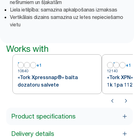
netīrumiem un šļakatām
Liela ietilpība: samazina apkalpošanas izmaksas
Vertikālais dizains samazina uz letes nepieciešamo
vietu
Works with
+
1
+
1
10840
12140
«Tork Xpressnap®» balta
«Tork XPN» D
dozatoru salvete
1k 1pa 1125/
Product specifications
Delivery details