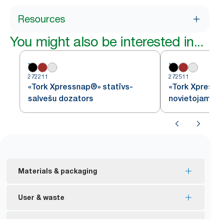
Resources
You might also be interested in...
272211
272511
«Tork Xpressnap®» statīvs-
«Tork Xpress
salvešu dozators
novietojams 
Materials & packaging
ES ekomarķējuma sertificēti papildinājumi –
User & waste
samazināta ietekme uz vidi visā izstrādājuma
dzīves ciklā