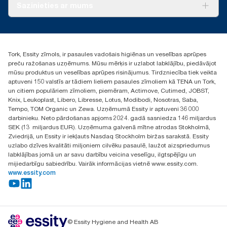
Par mums
Sazinieties ar mums
vai nekompostējamām vielām.
Veiksmīgas pieredzes stāsti
torklv@essity.com
+371 29141799
+371 292 73368
Tork, Essity zīmols, ir pasaules vadošais higiēnas un veselības aprūpes
Atrast izplatītāju
preču ražošanas uzņēmums. Mūsu mērķis ir uzlabot labklājību, piedāvājot
Ulbrokas street 19A
mūsu produktus un veselības aprūpes risinājumus. Tirdzniecība tiek veikta
Riga, Latvija
aptuveni 150 valstīs ar tādiem lieliem pasaules zīmoliem kā TENA un Tork,
LV-1028
un citiem populāriem zīmoliem, piemēram, Actimove, Cutimed, JOBST,
Knix, Leukoplast, Libero, Libresse, Lotus, Modibodi, Nosotras, Saba,
Tempo, TOM Organic un Zewa. Uzņēmumā Essity ir aptuveni 36 000
darbinieku. Neto pārdošanas apjoms 2024. gadā sasniedza 146 miljardus
SEK (13 miljardus EUR). Uzņēmuma galvenā mītne atrodas Stokholmā,
Zviedrijā, un Essity ir iekļauts Nasdaq Stockholm biržas sarakstā. Essity
uzlabo dzīves kvalitāti miljoniem cilvēku pasaulē, laužot aizspriedumus
labklājības jomā un ar savu darbību veicina veselīgu, ilgtspējīgu un
mijiedarbīgu sabiedrību. Vairāk informācijas vietnē www.essity.com.
www.essity.com
© Essity Hygiene and Health AB