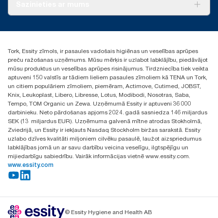
Par mums
Sazinieties ar mums
Veiksmīgas pieredzes stāsti
torklv@essity.com
+371 29141799
+371 292 73368
Tork, Essity zīmols, ir pasaules vadošais higiēnas un veselības aprūpes
Atrast izplatītāju
preču ražošanas uzņēmums. Mūsu mērķis ir uzlabot labklājību, piedāvājot
Ulbrokas street 19A
mūsu produktus un veselības aprūpes risinājumus. Tirdzniecība tiek veikta
Riga, Latvija
aptuveni 150 valstīs ar tādiem lieliem pasaules zīmoliem kā TENA un Tork,
LV-1028
un citiem populāriem zīmoliem, piemēram, Actimove, Cutimed, JOBST,
Knix, Leukoplast, Libero, Libresse, Lotus, Modibodi, Nosotras, Saba,
Tempo, TOM Organic un Zewa. Uzņēmumā Essity ir aptuveni 36 000
darbinieku. Neto pārdošanas apjoms 2024. gadā sasniedza 146 miljardus
SEK (13 miljardus EUR). Uzņēmuma galvenā mītne atrodas Stokholmā,
Zviedrijā, un Essity ir iekļauts Nasdaq Stockholm biržas sarakstā. Essity
uzlabo dzīves kvalitāti miljoniem cilvēku pasaulē, laužot aizspriedumus
labklājības jomā un ar savu darbību veicina veselīgu, ilgtspējīgu un
mijiedarbīgu sabiedrību. Vairāk informācijas vietnē www.essity.com.
www.essity.com
© Essity Hygiene and Health AB