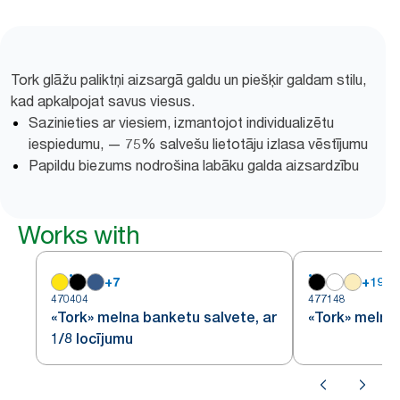
Tork glāžu paliktņi aizsargā galdu un piešķir galdam stilu,
kad apkalpojat savus viesus.
Sazinieties ar viesiem, izmantojot individualizētu
iespiedumu, — 75% salvešu lietotāju izlasa vēstījumu
Papildu biezums nodrošina labāku galda aizsardzību
Works with
+
7
+
19
470404
477148
«Tork» melna banketu salvete, ar
«Tork» melna
1/8 locījumu