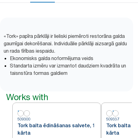
«Tork» papīra pārklāji ir lieliski piemēroti restorāna galda
gaumīgai dekorēšanai. Individuālie pārklāji aizsargā galdu
un rada tīrības iespaidu.
Ekonomisks galda noformējuma veids
Standarta izmēru var izmantot daudziem kvadrāta un
taisnstūra formas galdiem
Works with
509300
509337
Tork balta ēdināšanas salvete, 1
Tork balta ēd
kārta
kārta