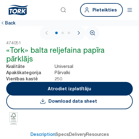
Pieteikties
Back
1 / 3
474051
«Tork» balta reljefaina papīra
pārklājs
Universal
Kvalitāte
Pārvalki
Apakškategorija
250
Vienības kastē
Atrodiet izplatītāju
Download data sheet
Description
Specs
Delivery
Resources