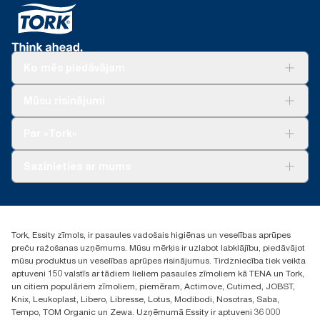
Ko mēs piedāvājam
Risinājumiem
Mūsu risinājumi
Ilgtspēja
Tork Clean Care
Tork Vision Uzkopšana
Par «Tork»
AD-a-Glance
Par mums
Sazinieties ar mums
Veiksmīgas pieredzes stāsti
torklv@essity.com
+371 29141799
+371 292 73368
Tork, Essity zīmols, ir pasaules vadošais higiēnas un veselības aprūpes
Atrast izplatītāju
preču ražošanas uzņēmums. Mūsu mērķis ir uzlabot labklājību, piedāvājot
Ulbrokas street 19A
mūsu produktus un veselības aprūpes risinājumus. Tirdzniecība tiek veikta
Riga, Latvija
aptuveni 150 valstīs ar tādiem lieliem pasaules zīmoliem kā TENA un Tork,
LV-1028
un citiem populāriem zīmoliem, piemēram, Actimove, Cutimed, JOBST,
Knix, Leukoplast, Libero, Libresse, Lotus, Modibodi, Nosotras, Saba,
Tempo, TOM Organic un Zewa. Uzņēmumā Essity ir aptuveni 36 000