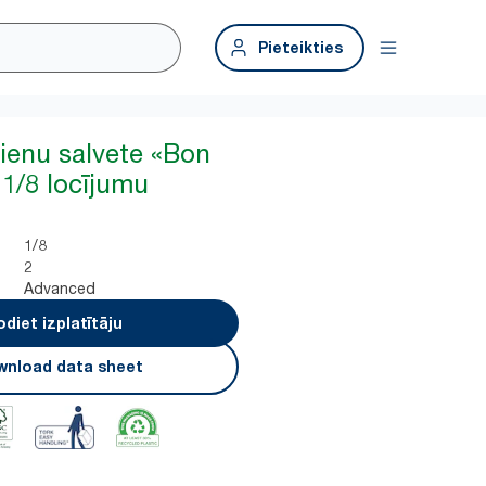
Pieteikties
ienu salvete «Bon
 1/8 locījumu
1/8
2
Advanced
odiet izplatītāju
nload data sheet