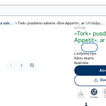
/
Galda salvete
«Tork» pusdienu salvete «Bon Appetit», ar 1/8 locījumu
477303
«Tork» pusd
Appetit», ar
Locījuma tips
Kārtu skaits
Kvalitāte
Atr
Dow