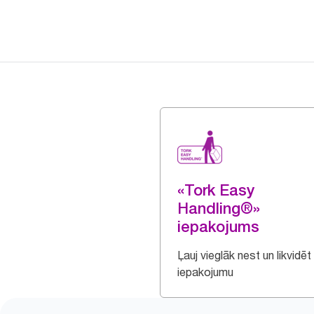
«Tork Easy
Handling®»
iepakojums
Ļauj vieglāk nest un likvidēt
iepakojumu