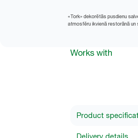
«Tork» dekorētās pusdienu salvet
atmosfēru ikvienā restorānā un s
Works with
Product specifica
Delivery details