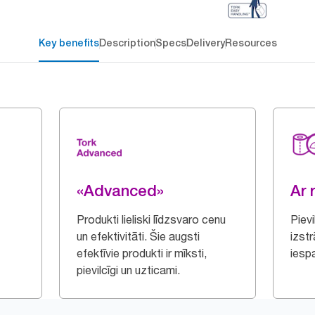
Key benefits
Description
Specs
Delivery
Resources
«Advanced»
Ar 
Produkti lieliski līdzsvaro cenu
Piev
un efektivitāti. Šie augsti
izstr
efektīvie produkti ir mīksti,
iespa
pievilcīgi un uzticami.