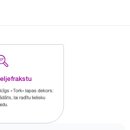
reljefrakstu
ilcīgs «Tork» lapas dekors:
ādāts, lai radītu lielisku
idu.