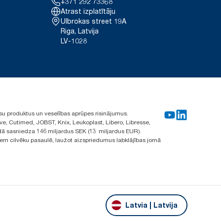
+371 292 73368
Atrast izplatītāju
Ulbrokas street 19A
Riga, Latvija
LV-1028
su produktus un veselības aprūpes risinājumus.
ve, Cutimed, JOBST, Knix, Leukoplast, Libero, Libresse,
ā sasniedza 146 miljardus SEK (13 miljardus EUR).
iem cilvēku pasaulē, laužot aizspriedumus labklājības jomā
Latvia | Latvija