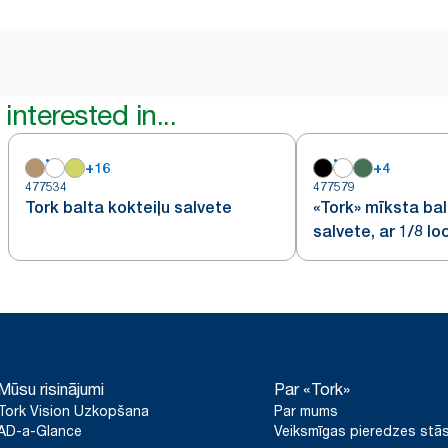
interested in...
+
16
+
4
477534
477579
Tork balta kokteiļu salvete
«Tork» mīksta ba
salvete, ar 1/8 lo
Mūsu risinājumi
Par «Tork»
Tork Vision Uzkopšana
Par mums
AD-a-Glance
Veiksmīgas pieredzes stās