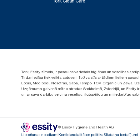
Tork Clean Care
Tork, Essity zīmols, ir pasaules vadošais higiēnas un veselības apr
Tirdzniecība tiek veikta aptuveni 150 valstīs ar tādiem lieliem pas
Lotus, Modibodi, Nosotras, Saba, Tempo, TOM Organic un Zewa. Uzņ
Uzņēmuma galvenā mītne atrodas Stokholmā, Zviedrijā, un Essity ir i
un ar savu darbību veicina veselīgu, ilgtspējīgu un mijiedarbīgu sab
© Essity Hygiene and Health AB
Lietošanas noteikumi
Konfidencialitātes politika
Sīkdatņu iestatījumi