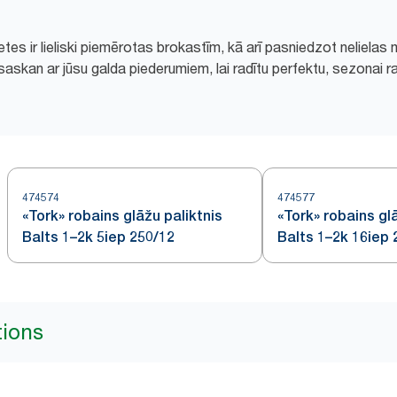
es ir lieliski piemērotas brokastīm, kā arī pasniedzot nelielas 
askan ar jūsu galda piederumiem, lai radītu perfektu, sezonai ra
474574
474577
«Tork» robains glāžu paliktnis
«Tork» robains gl
Balts 1–2k 5iep 250/12
Balts 1–2k 16iep 
tions