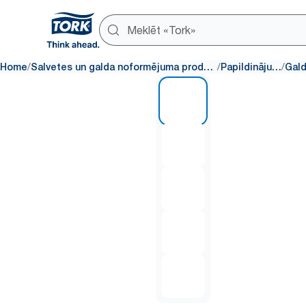
/
/
/
Home
Salvetes un galda noformējuma produkti
Papildinājumi
1 of 5