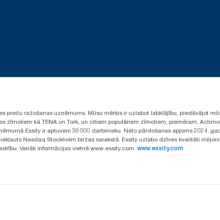
ūpes preču ražošanas uzņēmums. Mūsu mērķis ir uzlabot labklājību, piedāvājot mū
aules zīmoliem kā TENA un Tork, un citiem populāriem zīmoliem, piemēram, Actimo
ēmumā Essity ir aptuveni 36 000 darbinieku. Neto pārdošanas apjoms 2024. gad
ekļauts Nasdaq Stockholm biržas sarakstā. Essity uzlabo dzīves kvalitāti miljon
iedrību. Vairāk informācijas vietnē www.essity.com.
www.essity.com