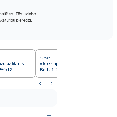
maltītes. Tās uzlabo
ksturīgu pieredzi.
474901
4
āžu paliktnis
«Tork» apaļš glāžu paliktnis
250/12
Balts 1–2k 5iep 250/12