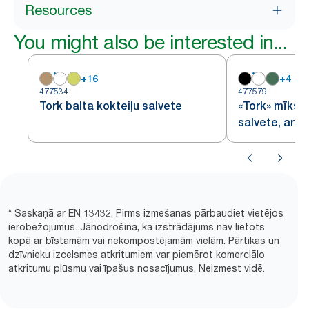
Resources
You might also be interested in...
+
16
+
4
477534
477579
Tork balta kokteiļu salvete
«Tork» mīkst
salvete, ar 1
* Saskaņā ar EN 13432. Pirms izmešanas pārbaudiet vietējos
ierobežojumus. Jānodrošina, ka izstrādājums nav lietots
kopā ar bīstamām vai nekompostējamām vielām. Pārtikas un
dzīvnieku izcelsmes atkritumiem var piemērot komerciālo
atkritumu plūsmu vai īpašus nosacījumus. Neizmest vidē.