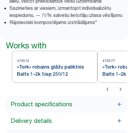
laiku, veicot priekšdarbus viesu uzņemšanai
Sazinieties ar viesiem, izmantojot individualizētu
iespiedumu, — 75% salvešu lietotāju izlasa vēstījumu
Rūpnieciski kompostējams izstrādājums*
Works with
474574
474577
«Tork» robains glāžu paliktnis
«Tork» robain
Balts 1–2k 5iep 250/12
Balts 1–2k 16
Product specifications
Delivery details