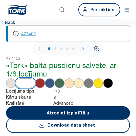
Pieteikties
Back
477402
1 / 6
477402
«Tork» balta pusdienu salvete, ar
1/8 locījumu
1/8
Locījuma tips
2
Kārtu skaits
Advanced
Kvalitāte
Atrodiet izplatītāju
Download data sheet