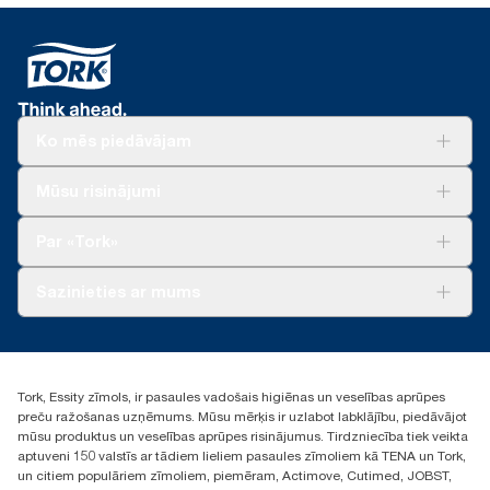
Ko mēs piedāvājam
Risinājumiem
Mūsu risinājumi
Ilgtspēja
Tork Clean Care
Tork Vision Uzkopšana
Par «Tork»
AD-a-Glance
Par mums
Sazinieties ar mums
Veiksmīgas pieredzes stāsti
torklv@essity.com
+371 29141799
+371 292 73368
Tork, Essity zīmols, ir pasaules vadošais higiēnas un veselības aprūpes
Atrast izplatītāju
preču ražošanas uzņēmums. Mūsu mērķis ir uzlabot labklājību, piedāvājot
Ulbrokas street 19A
mūsu produktus un veselības aprūpes risinājumus. Tirdzniecība tiek veikta
Riga, Latvija
aptuveni 150 valstīs ar tādiem lieliem pasaules zīmoliem kā TENA un Tork,
LV-1028
un citiem populāriem zīmoliem, piemēram, Actimove, Cutimed, JOBST,