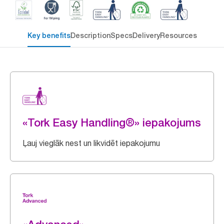
Key benefits
Description
Specs
Delivery
Resources
«Tork Easy Handling®» iepakojums
Ļauj vieglāk nest un likvidēt iepakojumu