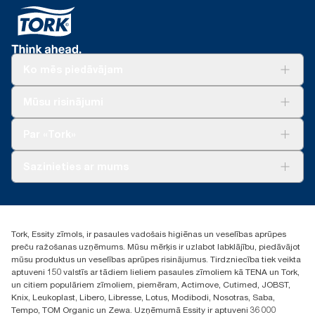
Ko mēs piedāvājam
Risinājumiem
Mūsu risinājumi
Ilgtspēja
Tork Clean Care
Tork Vision Uzkopšana
Par «Tork»
AD-a-Glance
Par mums
Sazinieties ar mums
Veiksmīgas pieredzes stāsti
torklv@essity.com
+371 29141799
+371 292 73368
Tork, Essity zīmols, ir pasaules vadošais higiēnas un veselības aprūpes
Atrast izplatītāju
preču ražošanas uzņēmums. Mūsu mērķis ir uzlabot labklājību, piedāvājot
Ulbrokas street 19A
mūsu produktus un veselības aprūpes risinājumus. Tirdzniecība tiek veikta
Riga, Latvija
aptuveni 150 valstīs ar tādiem lieliem pasaules zīmoliem kā TENA un Tork,
LV-1028
un citiem populāriem zīmoliem, piemēram, Actimove, Cutimed, JOBST,
Knix, Leukoplast, Libero, Libresse, Lotus, Modibodi, Nosotras, Saba,
Tempo, TOM Organic un Zewa. Uzņēmumā Essity ir aptuveni 36 000