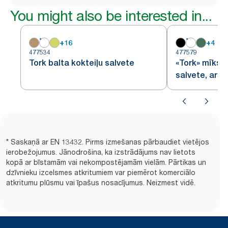
You might also be interested in...
+
16
+
4
477534
477579
Tork balta kokteiļu salvete
«Tork» mīkst
salvete, ar 1
* Saskaņā ar EN 13432. Pirms izmešanas pārbaudiet vietējos
ierobežojumus. Jānodrošina, ka izstrādājums nav lietots
kopā ar bīstamām vai nekompostējamām vielām. Pārtikas un
dzīvnieku izcelsmes atkritumiem var piemērot komerciālo
atkritumu plūsmu vai īpašus nosacījumus. Neizmest vidē.