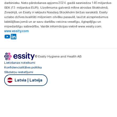
darbinieku. Neto pārdošanas apjoms 2024. gadā sasniedza 146 miljardus
SEK (13 miljardus EUR). Uzņēmuma galvenā mītne atrodas Stokholmā,
Zviedrijā, un Essity ir iekļauts Nasdaq Stockholm biržas sarakstā. Essity
uzlabo dzīves kvalitāti miljoniem cilvēku pasaulē, laužot aizspriedumus
labklājības jomā un ar savu darbību veicina veselīgu, ilgtspējīgu un
mijiedarbīgu sabiedrību. Vairāk informācijas vietnē www.essity.com.
www.essity.com
© Essity Hygiene and Health AB
Lietošanas noteikumi
Konfidencialitātes politika
Sīkdatņu iestatījumi
Latvia | Latvija