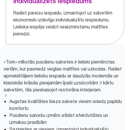
Individualizēts iespiedums
Radiet pareizu iespaidu, izmantojot uz salvetēm
ekonomiski izdevīgu individualizētu iespiedumu.
Lieliska iespēja veidot neaizmirstamu maltītes
pieredzi.
«Tork» mīkstās pusdienu salvetes ir lieliski piemērotas
vietām, kur pasniedz vieglas maltītes vai uzkodas. Radiet
apmeklētājiem lielisku iespaidu ar daudzās modernās un
klasiskās krāsās pieejamām īpaši uzsūcošām 3 kārtu
salvetēm, tās pieskaņojot restorāna interjeram.
Augstas kvalitātes bieza salvete viesim sniedz papildu
komfortu
Pusdienu salvešu izmērs atbilst efektivitātes un
izmaksu prasībām
Sazinieties ar viesiem, izmantojot individualizētu