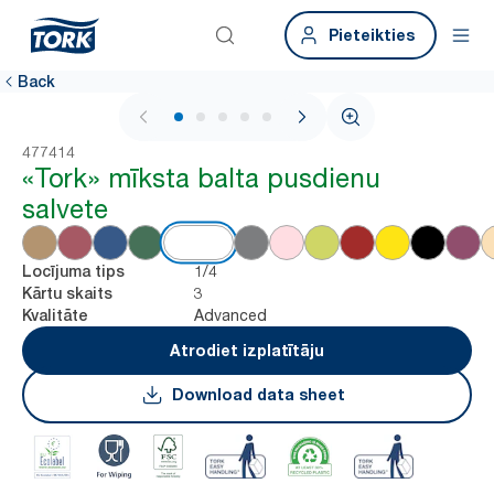
Pieteikties
Back
1 / 6
477414
«Tork» mīksta balta pusdienu
salvete
1/4
Locījuma tips
3
Kārtu skaits
Advanced
Kvalitāte
Atrodiet izplatītāju
Download data sheet