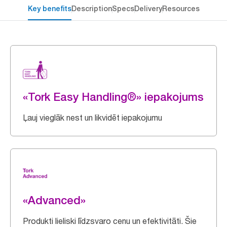
Key benefits
Description
Specs
Delivery
Resources
«Tork Easy Handling®» iepakojums
Ļauj vieglāk nest un likvidēt iepakojumu
«Advanced»
Produkti lieliski līdzsvaro cenu un efektivitāti. Šie