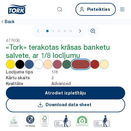
Pieteikties
Back
1 / 5
477606
«Tork» terakotas krāsas banketu
salvete, ar 1/8 locījumu
1/8
Locījuma tips
2
Kārtu skaits
Advanced
Kvalitāte
Atrodiet izplatītāju
Download data sheet