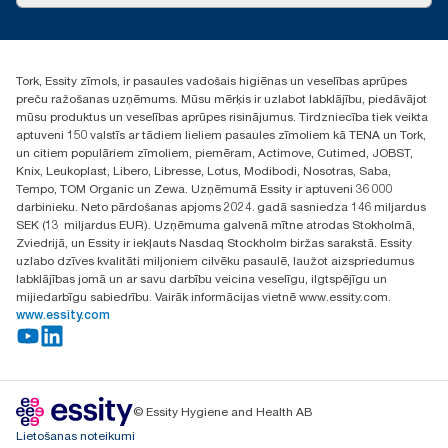
torklv@essity.com
+371 29141799
+371 292 73368
Tork, Essity zīmols, ir pasaules vadošais higiēnas un veselības aprūpes
Atrast izplatītāju
preču ražošanas uzņēmums. Mūsu mērķis ir uzlabot labklājību, piedāvājot
Ulbrokas street 19A
mūsu produktus un veselības aprūpes risinājumus. Tirdzniecība tiek veikta
Riga, Latvija
aptuveni 150 valstīs ar tādiem lieliem pasaules zīmoliem kā TENA un Tork,
LV-1028
un citiem populāriem zīmoliem, piemēram, Actimove, Cutimed, JOBST,
Knix, Leukoplast, Libero, Libresse, Lotus, Modibodi, Nosotras, Saba,
Tempo, TOM Organic un Zewa. Uzņēmumā Essity ir aptuveni 36 000
darbinieku. Neto pārdošanas apjoms 2024. gadā sasniedza 146 miljardus
SEK (13 miljardus EUR). Uzņēmuma galvenā mītne atrodas Stokholmā,
Zviedrijā, un Essity ir iekļauts Nasdaq Stockholm biržas sarakstā. Essity
uzlabo dzīves kvalitāti miljoniem cilvēku pasaulē, laužot aizspriedumus
labklājības jomā un ar savu darbību veicina veselīgu, ilgtspējīgu un
mijiedarbīgu sabiedrību. Vairāk informācijas vietnē www.essity.com.
www.essity.com
© Essity Hygiene and Health AB
Lietošanas noteikumi