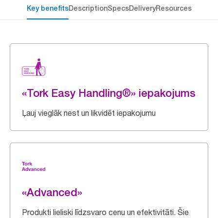
Key benefits
Description
Specs
Delivery
Resources
«Tork Easy Handling®» iepakojums
Ļauj vieglāk nest un likvidēt iepakojumu
«Advanced»
Produkti lieliski līdzsvaro cenu un efektivitāti. Šie