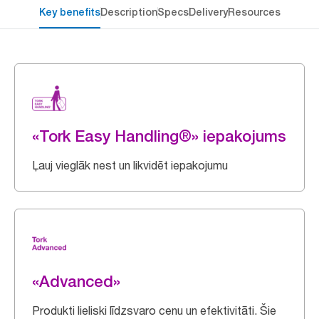
Key benefits
Description
Specs
Delivery
Resources
«Tork Easy Handling®» iepakojums
Ļauj vieglāk nest un likvidēt iepakojumu
«Advanced»
Produkti lieliski līdzsvaro cenu un efektivitāti. Šie