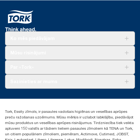
Ko mēs piedāvājam
Risinājumiem
Mūsu risinājumi
Ilgtspēja
Tork Clean Care
Tork Vision Uzkopšana
Par «Tork»
AD-a-Glance
Par mums
Sazinieties ar mums
Veiksmīgas pieredzes stāsti
torklv@essity.com
+371 29141799
+371 292 73368
Tork, Essity zīmols, ir pasaules vadošais higiēnas un veselības aprūpes
Atrast izplatītāju
preču ražošanas uzņēmums. Mūsu mērķis ir uzlabot labklājību, piedāvājot
Ulbrokas street 19A
mūsu produktus un veselības aprūpes risinājumus. Tirdzniecība tiek veikta
Riga, Latvija
aptuveni 150 valstīs ar tādiem lieliem pasaules zīmoliem kā TENA un Tork,
LV-1028
un citiem populāriem zīmoliem, piemēram, Actimove, Cutimed, JOBST,
Knix, Leukoplast, Libero, Libresse, Lotus, Modibodi, Nosotras, Saba,