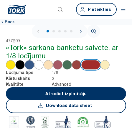
Pieteikties
Back
1 / 5
477609
«Tork» sarkana banketu salvete, ar
1/8 locījumu
1/8
Locījuma tips
2
Kārtu skaits
Advanced
Kvalitāte
Atrodiet izplatītāju
Download data sheet