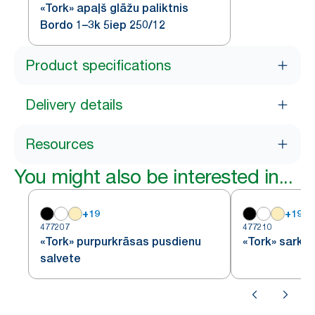
«Tork» apaļš glāžu paliktnis
Bordo 1–3k 5iep 250/12
Product specifications
Delivery details
Resources
You might also be interested in...
+
19
+
19
477207
477210
«Tork» purpurkrāsas pusdienu
«Tork» sarka
salvete