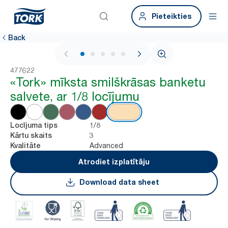
Pieteikties
Back
1 / 6
477622
«Tork» mīksta smilškrāsas banketu
salvete, ar 1/8 locījumu
1/8
Locījuma tips
3
Kārtu skaits
Advanced
Kvalitāte
Atrodiet izplatītāju
Download data sheet