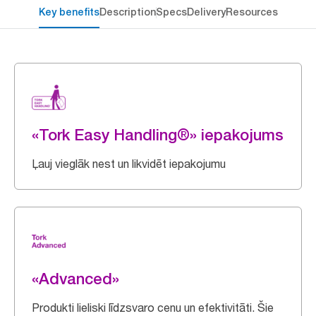
Key benefits
Description
Specs
Delivery
Resources
«Tork Easy Handling®» iepakojums
Ļauj vieglāk nest un likvidēt iepakojumu
«Advanced»
Produkti lieliski līdzsvaro cenu un efektivitāti. Šie