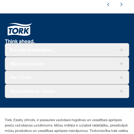
Ko mēs piedāvājam
Risinājumiem
Mūsu risinājumi
Ilgtspēja
Tork Clean Care
Tork Vision Uzkopšana
Par «Tork»
AD-a-Glance
Par mums
Sazinieties ar mums
Veiksmīgas pieredzes stāsti
torklv@essity.com
+371 29141799
+371 292 73368
Tork, Essity zīmols, ir pasaules vadošais higiēnas un veselības aprūpes
Atrast izplatītāju
preču ražošanas uzņēmums. Mūsu mērķis ir uzlabot labklājību, piedāvājot
Ulbrokas street 19A
mūsu produktus un veselības aprūpes risinājumus. Tirdzniecība tiek veikta
Riga, Latvija