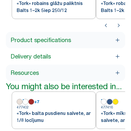
«Tork» robains glāžu paliktnis
«Tork» robain
Balts 1–2k 5iep 250/12
Balts 1–2k 16
Product specifications
Delivery details
Resources
You might also be interested in...
+
7
477402
477416
«Tork» balta pusdienu salvete, ar
«Tork» mīkst
1/8 locījumu
salvete, ar 1