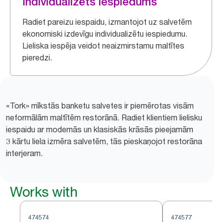
Individualizēts iespiedums
Radiet pareizu iespaidu, izmantojot uz salvetēm
ekonomiski izdevīgu individualizētu iespiedumu.
Lieliska iespēja veidot neaizmirstamu maltītes
pieredzi.
«Tork» mīkstās banketu salvetes ir piemērotas visām
neformālām maltītēm restorānā. Radiet klientiem lielisku
iespaidu ar modernās un klasiskās krāsās pieejamām
3 kārtu liela izmēra salvetēm, tās pieskaņojot restorāna
interjeram.
Works with
474574
474577