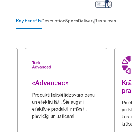
Key benefits
Description
Specs
Delivery
Resources
«Advanced»
Krā
pra
Produkti lieliski līdzsvaro cenu
un efektivitāti. Šie augsti
Piešķ
efektīvie produkti ir mīksti,
prak
pievilcīgi un uzticami.
kas 
krāsu