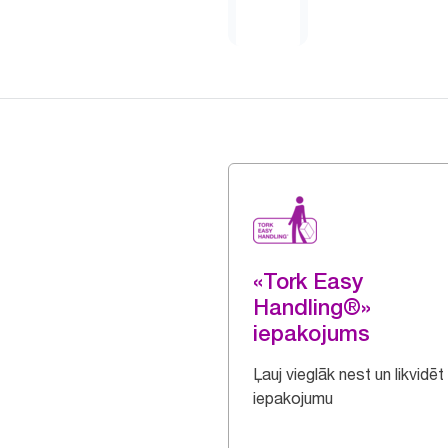
«Tork Easy
Handling®»
iepakojums
Ļauj vieglāk nest un likvidēt
iepakojumu