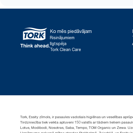
Ko mēs piedāvājam
Risinājumiem
Ilgtspēja
Tork Clean Care
Tork, Essity zīmols, ir pasaules vadošais higiēnas un veselības apr
Tirdzniecība tiek veikta aptuveni 150 valstīs ar tādiem lieliem pas
Lotus, Modibodi, Nosotras, Saba, Tempo, TOM Organic un Zewa. Uzņ
Uzņēmuma galvenā mītne atrodas Stokholmā, Zviedrijā, un Essity ir i