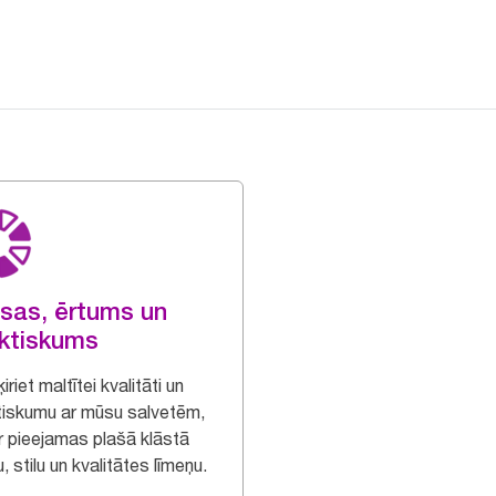
sas, ērtums un
ktiskums
iriet maltītei kvalitāti un
tiskumu ar mūsu salvetēm,
ir pieejamas plašā klāstā
, stilu un kvalitātes līmeņu.