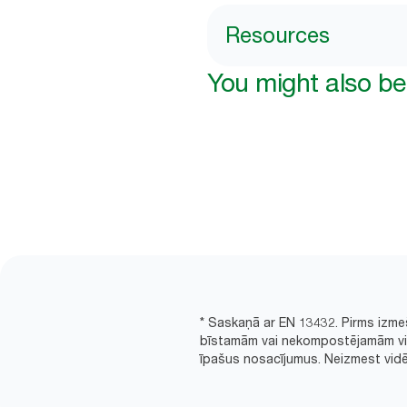
Resources
You might also be 
* Saskaņā ar EN 13432. Pirms izme
bīstamām vai nekompostējamām viel
īpašus nosacījumus. Neizmest vidē