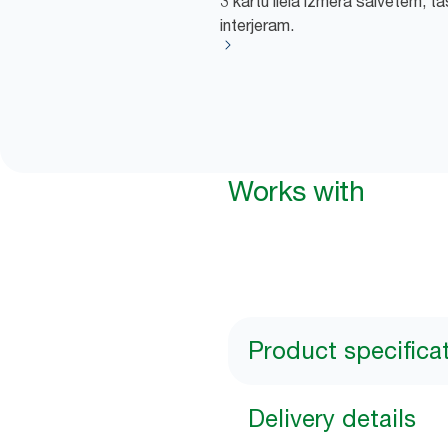
3 kārtu liela izmēra salvetēm, t
interjeram.
Works with
Product specifica
Delivery details