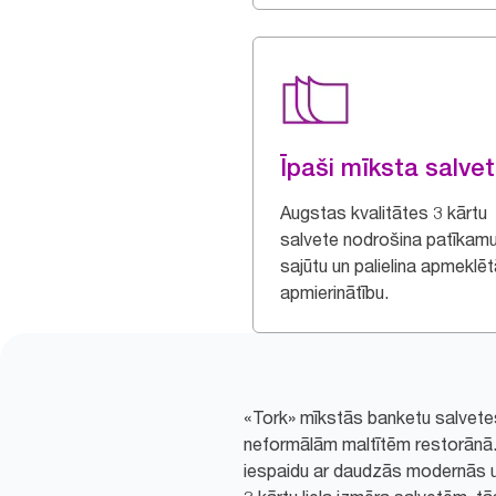
Īpaši mīksta salve
Augstas kvalitātes 3 kārtu
salvete nodrošina patīkam
sajūtu un palielina apmeklēt
apmierinātību.
«Tork» mīkstās banketu salvete
neformālām maltītēm restorānā. 
iespaidu ar daudzās modernās 