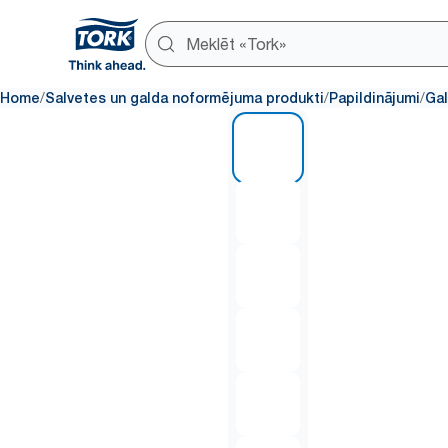
/
/
/
Home
Salvetes un galda noformējuma produkti
Papildinājumi
Gal
1 of 6