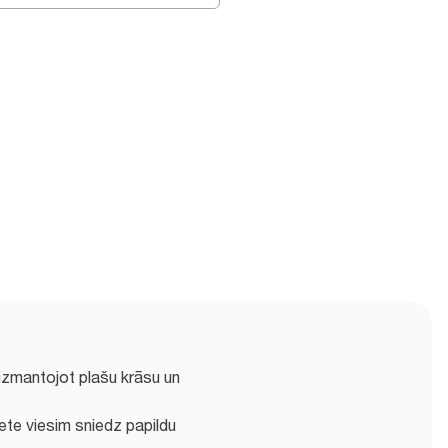
izmantojot plašu krāsu un
ete viesim sniedz papildu