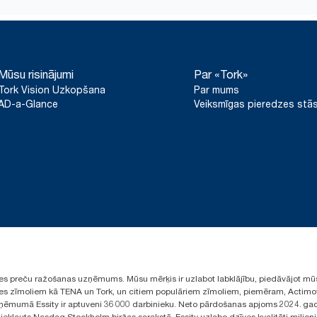
Mūsu risinājumi
Par «Tork»
Tork Vision Uzkopšana
Par mums
AD-a-Glance
Veiksmīgas pieredzes stās
ūpes preču ražošanas uzņēmums. Mūsu mērķis ir uzlabot labklājību, piedāvājot mū
aules zīmoliem kā TENA un Tork, un citiem populāriem zīmoliem, piemēram, Actimo
ēmumā Essity ir aptuveni 36 000 darbinieku. Neto pārdošanas apjoms 2024. gad
ekļauts Nasdaq Stockholm biržas sarakstā. Essity uzlabo dzīves kvalitāti miljon