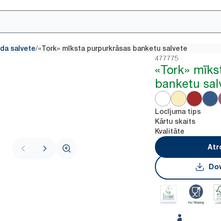
/
da salvete
«Tork» mīksta purpurkrāsas banketu salvete
477775
«Tork» mīks
banketu sal
Locījuma tips
Kārtu skaits
Kvalitāte
Atr
Dow