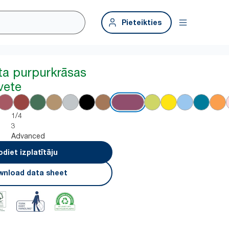
Pieteikties
ta purpurkrāsas
vete
1/4
3
Advanced
odiet izplatītāju
nload data sheet