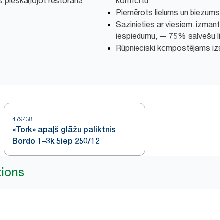
ās pieskaņojot restorāna
komfortu
Piemērots lielums un biezums ļ
Sazinieties ar viesiem, izmant
iespiedumu, — 75% salvešu lie
Rūpnieciski kompostējams iz
479438
«Tork» apaļš glāžu paliktnis
Bordo 1–3k 5iep 250/12
tions