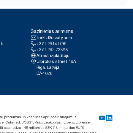
Sazinieties ar mums
torklv@essity.com
ti
+371 29141799
+371 292 73368
Atrast izplatītāju
Ulbrokas street 19A
Riga, Latvija
LV-1028
su produktus un veselības aprūpes risinājumus.
ve, Cutimed, JOBST, Knix, Leukoplast, Libero, Libresse,
ā sasniedza 146 miljardus SEK (13 miljardus EUR).
iem cilvēku pasaulē, laužot aizspriedumus labklājības jomā