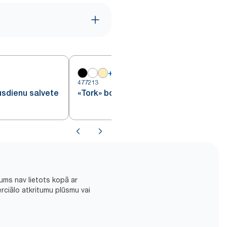
+
19
477213
4
usdienu salvete
«Tork» bordo pusdienu salvete
ums nav lietots kopā ar
rciālo atkritumu plūsmu vai