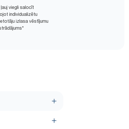
auj viegli salocīt
ojot individualizētu
totāju izlasa vēstījumu
strādājums*