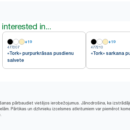
interested in...
+
19
+
19
477207
477210
«Tork» purpurkrāsas pusdienu
«Tork» sarkana p
salvete
šanas pārbaudiet vietējos ierobežojumus. Jānodrošina, ka izstrādāj
ām. Pārtikas un dzīvnieku izcelsmes atkritumiem var piemērot kome
.