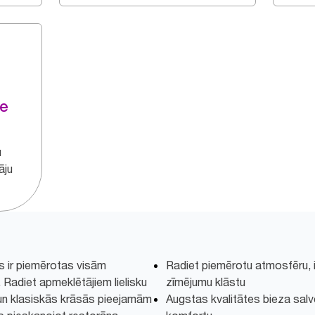
te
u
āju
s ir piemērotas visām
Radiet piemērotu atmosfēru, 
Radiet apmeklētājiem lielisku
zīmējumu klāstu
un klasiskās krāsās pieejamām
Augstas kvalitātes bieza salv