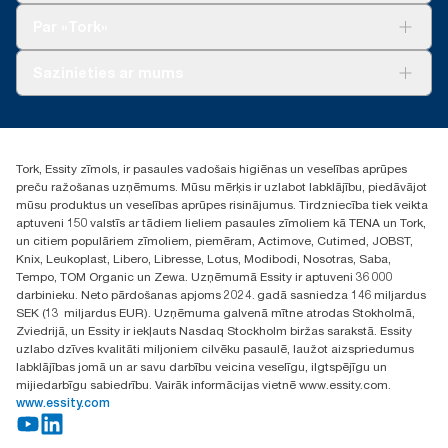
Tork Clean Care
Tork Vision Uzkopšana
Par «Tork»
AD-a-Glance
Par mums
Sazinieties ar mums
Veiksmīgas pieredzes stāsti
torklv@essity.com
+371 29141799
+371 292 73368
Tork, Essity zīmols, ir pasaules vadošais higiēnas un veselības aprūpes
Atrast izplatītāju
preču ražošanas uzņēmums. Mūsu mērķis ir uzlabot labklājību, piedāvājot
Ulbrokas street 19A
mūsu produktus un veselības aprūpes risinājumus. Tirdzniecība tiek veikta
Riga, Latvija
aptuveni 150 valstīs ar tādiem lieliem pasaules zīmoliem kā TENA un Tork,
LV-1028
un citiem populāriem zīmoliem, piemēram, Actimove, Cutimed, JOBST,
Knix, Leukoplast, Libero, Libresse, Lotus, Modibodi, Nosotras, Saba,
Tempo, TOM Organic un Zewa. Uzņēmumā Essity ir aptuveni 36 000
darbinieku. Neto pārdošanas apjoms 2024. gadā sasniedza 146 miljardus
SEK (13 miljardus EUR). Uzņēmuma galvenā mītne atrodas Stokholmā,
Zviedrijā, un Essity ir iekļauts Nasdaq Stockholm biržas sarakstā. Essity
uzlabo dzīves kvalitāti miljoniem cilvēku pasaulē, laužot aizspriedumus
labklājības jomā un ar savu darbību veicina veselīgu, ilgtspējīgu un
mijiedarbīgu sabiedrību. Vairāk informācijas vietnē www.essity.com.
www.essity.com