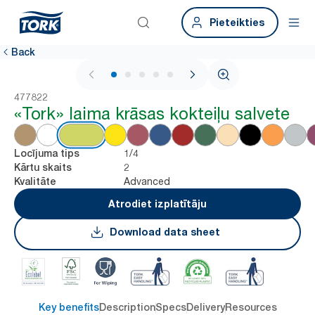
Pieteikties
Back
1 / 5
477822
«Tork» laima krāsas kokteiļu salvete
1/4
Locījuma tips
2
Kārtu skaits
Advanced
Kvalitāte
Atrodiet izplatītāju
Download data sheet
Key benefits
Description
Specs
Delivery
Resources