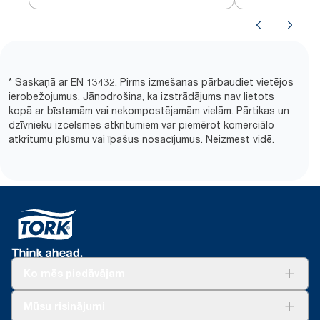
* Saskaņā ar EN 13432. Pirms izmešanas pārbaudiet vietējos
ierobežojumus. Jānodrošina, ka izstrādājums nav lietots
kopā ar bīstamām vai nekompostējamām vielām. Pārtikas un
dzīvnieku izcelsmes atkritumiem var piemērot komerciālo
atkritumu plūsmu vai īpašus nosacījumus. Neizmest vidē.
Ko mēs piedāvājam
Risinājumiem
Mūsu risinājumi
Ilgtspēja