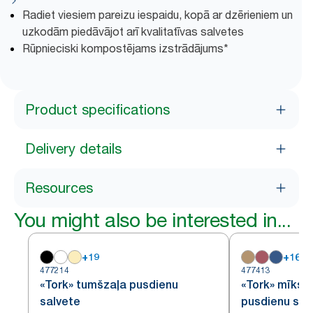
Radiet viesiem pareizu iespaidu, kopā ar dzērieniem un
uzkodām piedāvājot arī kvalitatīvas salvetes
Rūpnieciski kompostējams izstrādājums*
Product specifications
Delivery details
Resources
You might also be interested in...
+
19
+
16
477214
477413
«Tork» tumšzaļa pusdienu
«Tork» mīkst
salvete
pusdienu sal