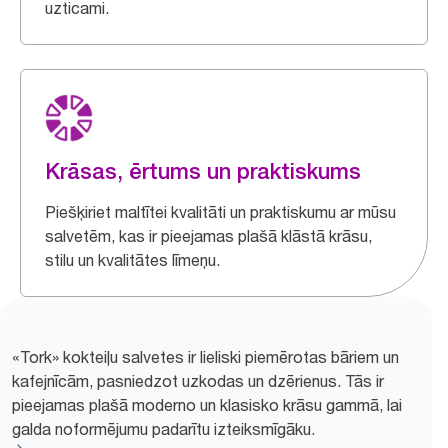
uzticami.
Krāsas, ērtums un praktiskums
Piešķiriet maltītei kvalitāti un praktiskumu ar mūsu
salvetēm, kas ir pieejamas plašā klāstā krāsu,
stilu un kvalitātes līmeņu.
«Tork» kokteiļu salvetes ir lieliski piemērotas bāriem un
kafejnīcām, pasniedzot uzkodas un dzērienus. Tās ir
pieejamas plašā moderno un klasisko krāsu gammā, lai
galda noformējumu padarītu izteiksmīgāku.