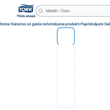
/
/
/
Home
Salvetes un galda noformējuma produkti
Papildinājumi
Gal
1 of 5