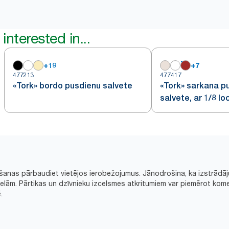
interested in...
+
19
+
7
477213
477417
«Tork» bordo pusdienu salvete
«Tork» sarkana p
salvete, ar 1/8 lo
šanas pārbaudiet vietējos ierobežojumus. Jānodrošina, ka izstrādāj
ām. Pārtikas un dzīvnieku izcelsmes atkritumiem var piemērot kome
.