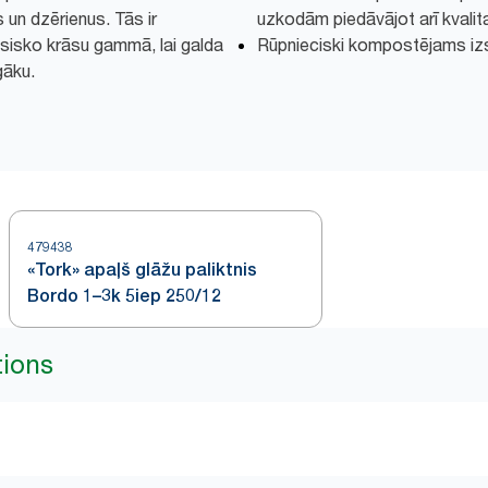
un dzērienus. Tās ir
uzkodām piedāvājot arī kvalit
sisko krāsu gammā, lai galda
Rūpnieciski kompostējams iz
gāku.
479438
«Tork» apaļš glāžu paliktnis
Bordo 1–3k 5iep 250/12
tions