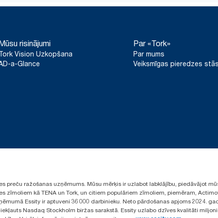
Mūsu risinājumi
Par «Tork»
Tork Vision Uzkopšana
Par mums
AD-a-Glance
Veiksmīgas pieredzes stās
ūpes preču ražošanas uzņēmums. Mūsu mērķis ir uzlabot labklājību, piedāvājot mū
aules zīmoliem kā TENA un Tork, un citiem populāriem zīmoliem, piemēram, Actimo
ēmumā Essity ir aptuveni 36 000 darbinieku. Neto pārdošanas apjoms 2024. gad
ekļauts Nasdaq Stockholm biržas sarakstā. Essity uzlabo dzīves kvalitāti miljon