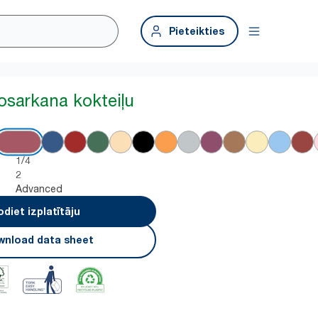
Pieteikties
osarkana kokteiļu
1/4
2
Advanced
odiet izplatītāju
nload data sheet