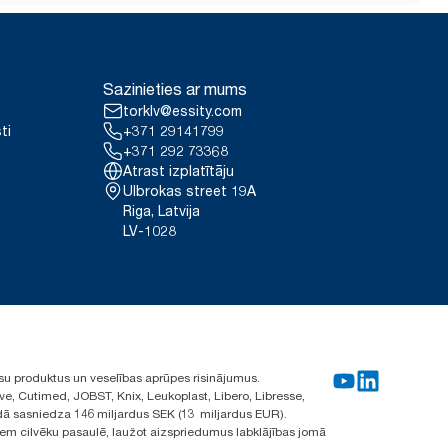
Sazinieties ar mums
torklv@essity.com
ti
+371 29141799
+371 292 73368
Atrast izplatītāju
Ulbrokas street 19A
Riga, Latvija
LV-1028
su produktus un veselības aprūpes risinājumus.
ve, Cutimed, JOBST, Knix, Leukoplast, Libero, Libresse,
ā sasniedza 146 miljardus SEK (13 miljardus EUR).
iem cilvēku pasaulē, laužot aizspriedumus labklājības jomā