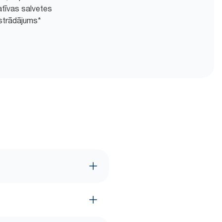
atīvas salvetes
strādājums*