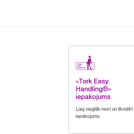
«Tork Easy
Handling®»
iepakojums
Ļauj vieglāk nest un likvidēt
iepakojumu