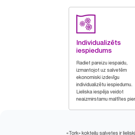
Individualizēts
iespiedums
Radiet pareizu iespaidu,
izmantojot uz salvetēm
ekonomiski izdevīgu
individualizētu iespiedumu.
Lieliska iespēja veidot
neaizmirstamu maltītes pier
«Tork» kokteiļu salvetes ir lieli