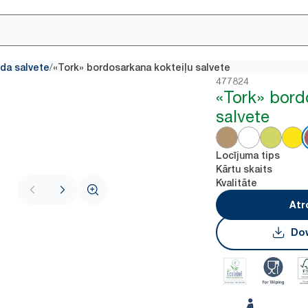
/
da salvete
«Tork» bordosarkana kokteiļu salvete
477824
«Tork» bord
salvete
Locījuma tips
Kārtu skaits
Kvalitāte
Atr
Dow