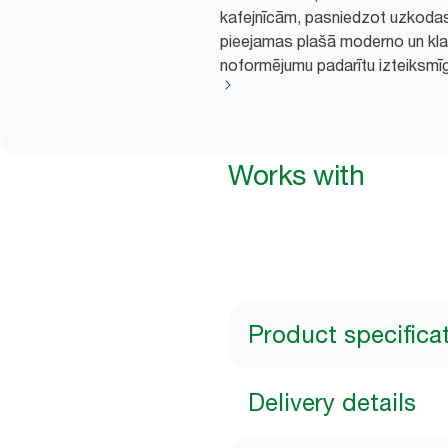
kafejnīcām, pasniedzot uzkodas 
pieejamas plašā moderno un kla
noformējumu padarītu izteiksmī
Works with
Product specifica
Delivery details