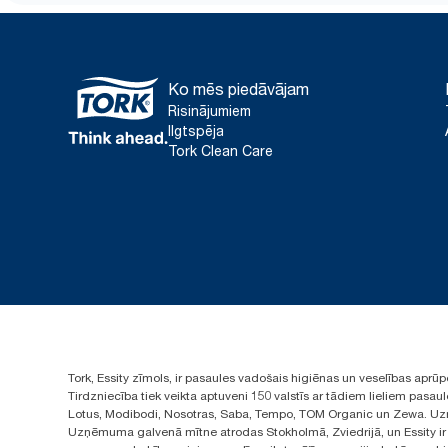
Ko mēs piedāvājam
Risinājumiem
Ilgtspēja
Tork Clean Care
Tork, Essity zīmols, ir pasaules vadošais higiēnas un veselības apr
Tirdzniecība tiek veikta aptuveni 150 valstīs ar tādiem lieliem pas
Lotus, Modibodi, Nosotras, Saba, Tempo, TOM Organic un Zewa. Uzņ
Uzņēmuma galvenā mītne atrodas Stokholmā, Zviedrijā, un Essity ir i