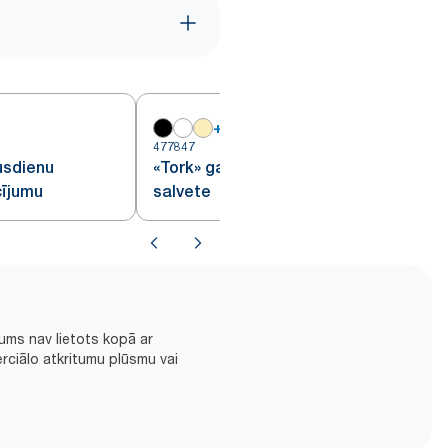
+
19
477847
4
usdienu
«Tork» gaišsārta pusdienu
cījumu
salvete
ums nav lietots kopā ar
rciālo atkritumu plūsmu vai