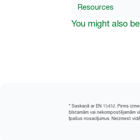
Resources
You might also be 
* Saskaņā ar EN 13432. Pirms izme
bīstamām vai nekompostējamām viel
īpašus nosacījumus. Neizmest vidē