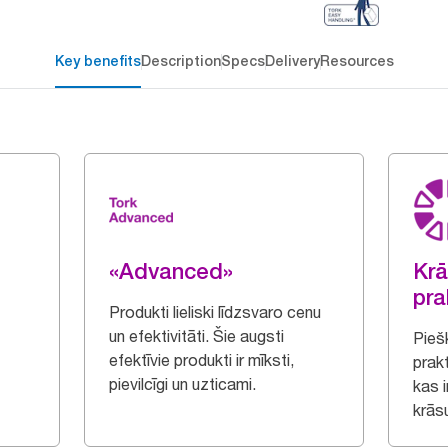
Key benefits
Description
Specs
Delivery
Resources
«Advanced»
Krā
pra
Produkti lieliski līdzsvaro cenu
un efektivitāti. Šie augsti
Piešķ
efektīvie produkti ir mīksti,
prak
pievilcīgi un uzticami.
kas 
krāsu