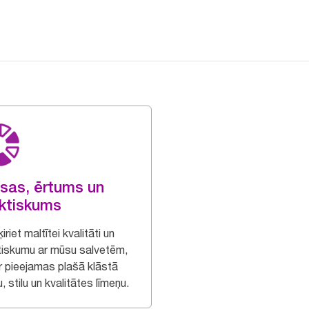
sas, ērtums un
ktiskums
iriet maltītei kvalitāti un
tiskumu ar mūsu salvetēm,
ir pieejamas plašā klāstā
, stilu un kvalitātes līmeņu.