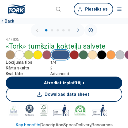
Pieteikties
Back
1 / 5
477825
«Tork» tumšzila kokteiļu salvete
1/4
Locījuma tips
2
Kārtu skaits
Advanced
Kvalitāte
Atrodiet izplatītāju
Download data sheet
Key benefits
Description
Specs
Delivery
Resources