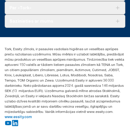
Tork Clean Care
Tork Vision Uzkopšana
Par «Tork»
AD-a-Glance
Par mums
Sazinieties ar mums
Veiksmīgas pieredzes stāsti
torklv@essity.com
+371 29141799
+371 292 73368
Tork, Essity zīmols, ir pasaules vadošais higiēnas un veselības aprūpes
Atrast izplatītāju
preču ražošanas uzņēmums. Mūsu mērķis ir uzlabot labklājību, piedāvājot
Ulbrokas street 19A
mūsu produktus un veselības aprūpes risinājumus. Tirdzniecība tiek veikta
Riga, Latvija
aptuveni 150 valstīs ar tādiem lieliem pasaules zīmoliem kā TENA un Tork,
LV-1028
un citiem populāriem zīmoliem, piemēram, Actimove, Cutimed, JOBST,
Knix, Leukoplast, Libero, Libresse, Lotus, Modibodi, Nosotras, Saba,
Tempo, TOM Organic un Zewa. Uzņēmumā Essity ir aptuveni 36 000
darbinieku. Neto pārdošanas apjoms 2024. gadā sasniedza 146 miljardus
SEK (13 miljardus EUR). Uzņēmuma galvenā mītne atrodas Stokholmā,
Zviedrijā, un Essity ir iekļauts Nasdaq Stockholm biržas sarakstā. Essity
uzlabo dzīves kvalitāti miljoniem cilvēku pasaulē, laužot aizspriedumus
labklājības jomā un ar savu darbību veicina veselīgu, ilgtspējīgu un
mijiedarbīgu sabiedrību. Vairāk informācijas vietnē www.essity.com.
www.essity.com