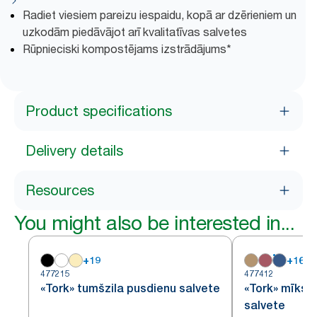
Radiet viesiem pareizu iespaidu, kopā ar dzērieniem un
uzkodām piedāvājot arī kvalitatīvas salvetes
Rūpnieciski kompostējams izstrādājums*
Product specifications
Delivery details
Resources
You might also be interested in...
+
19
+
16
477215
477412
«Tork» tumšzila pusdienu salvete
«Tork» mīkst
salvete