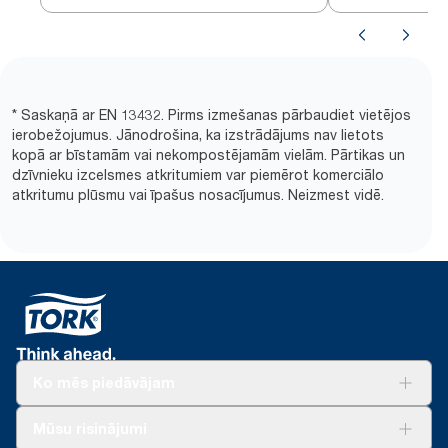
* Saskaņā ar EN 13432. Pirms izmešanas pārbaudiet vietējos
ierobežojumus. Jānodrošina, ka izstrādājums nav lietots
kopā ar bīstamām vai nekompostējamām vielām. Pārtikas un
dzīvnieku izcelsmes atkritumiem var piemērot komerciālo
atkritumu plūsmu vai īpašus nosacījumus. Neizmest vidē.
Ko mēs piedāvājam
Risinājumiem
Mūsu risinājumi
Ilgtspēja