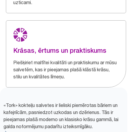
uzticami.
Krāsas, ērtums un praktiskums
Piešķiriet maltītei kvalitāti un praktiskumu ar mūsu
salvetēm, kas ir pieejamas plašā klāstā krāsu,
stilu un kvalitātes līmeņu.
«Tork» kokteiļu salvetes ir lieliski piemērotas bāriem un
kafejnīcām, pasniedzot uzkodas un dzērienus. Tās ir
pieejamas plašā moderno un klasisko krāsu gammā, lai
galda noformējumu padarītu izteiksmīgāku.