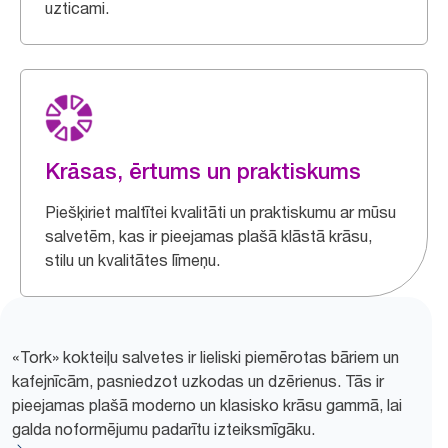
uzticami.
Krāsas, ērtums un praktiskums
Piešķiriet maltītei kvalitāti un praktiskumu ar mūsu
salvetēm, kas ir pieejamas plašā klāstā krāsu,
stilu un kvalitātes līmeņu.
«Tork» kokteiļu salvetes ir lieliski piemērotas bāriem un
kafejnīcām, pasniedzot uzkodas un dzērienus. Tās ir
pieejamas plašā moderno un klasisko krāsu gammā, lai
galda noformējumu padarītu izteiksmīgāku.