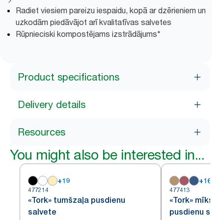
Radiet viesiem pareizu iespaidu, kopā ar dzērieniem un
uzkodām piedāvājot arī kvalitatīvas salvetes
Rūpnieciski kompostējams izstrādājums*
Product specifications
Delivery details
Resources
You might also be interested in...
+
19
+
16
477214
477413
«Tork» tumšzaļa pusdienu
«Tork» mīkst
salvete
pusdienu sal