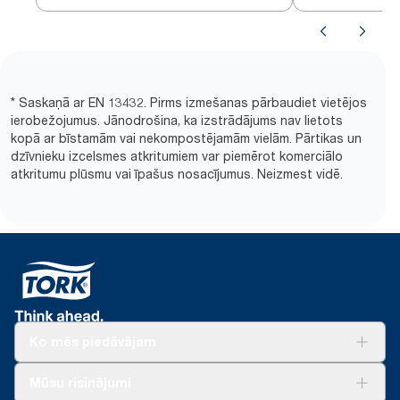
* Saskaņā ar EN 13432. Pirms izmešanas pārbaudiet vietējos
ierobežojumus. Jānodrošina, ka izstrādājums nav lietots
kopā ar bīstamām vai nekompostējamām vielām. Pārtikas un
dzīvnieku izcelsmes atkritumiem var piemērot komerciālo
atkritumu plūsmu vai īpašus nosacījumus. Neizmest vidē.
Ko mēs piedāvājam
Risinājumiem
Mūsu risinājumi
Ilgtspēja