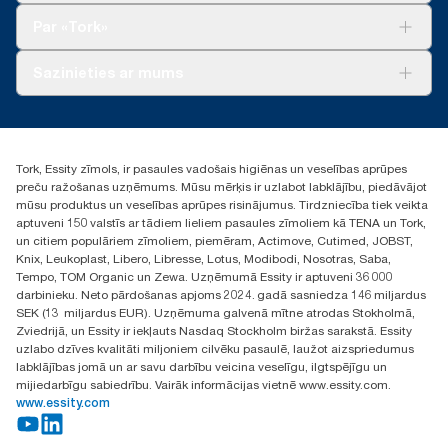
Tork Clean Care
Tork Vision Uzkopšana
Par «Tork»
AD-a-Glance
Par mums
Sazinieties ar mums
Veiksmīgas pieredzes stāsti
torklv@essity.com
+371 29141799
+371 292 73368
Tork, Essity zīmols, ir pasaules vadošais higiēnas un veselības aprūpes
Atrast izplatītāju
preču ražošanas uzņēmums. Mūsu mērķis ir uzlabot labklājību, piedāvājot
Ulbrokas street 19A
mūsu produktus un veselības aprūpes risinājumus. Tirdzniecība tiek veikta
Riga, Latvija
aptuveni 150 valstīs ar tādiem lieliem pasaules zīmoliem kā TENA un Tork,
LV-1028
un citiem populāriem zīmoliem, piemēram, Actimove, Cutimed, JOBST,
Knix, Leukoplast, Libero, Libresse, Lotus, Modibodi, Nosotras, Saba,
Tempo, TOM Organic un Zewa. Uzņēmumā Essity ir aptuveni 36 000
darbinieku. Neto pārdošanas apjoms 2024. gadā sasniedza 146 miljardus
SEK (13 miljardus EUR). Uzņēmuma galvenā mītne atrodas Stokholmā,
Zviedrijā, un Essity ir iekļauts Nasdaq Stockholm biržas sarakstā. Essity
uzlabo dzīves kvalitāti miljoniem cilvēku pasaulē, laužot aizspriedumus
labklājības jomā un ar savu darbību veicina veselīgu, ilgtspējīgu un
mijiedarbīgu sabiedrību. Vairāk informācijas vietnē www.essity.com.
www.essity.com