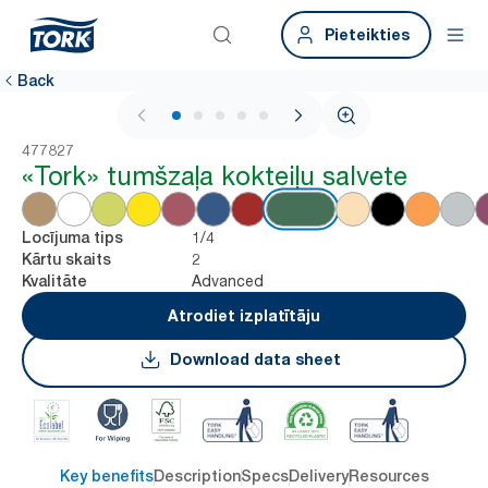
Pieteikties
Back
1 / 5
477827
«Tork» tumšzaļa kokteiļu salvete
1/4
Locījuma tips
2
Kārtu skaits
Advanced
Kvalitāte
Atrodiet izplatītāju
Download data sheet
Key benefits
Description
Specs
Delivery
Resources