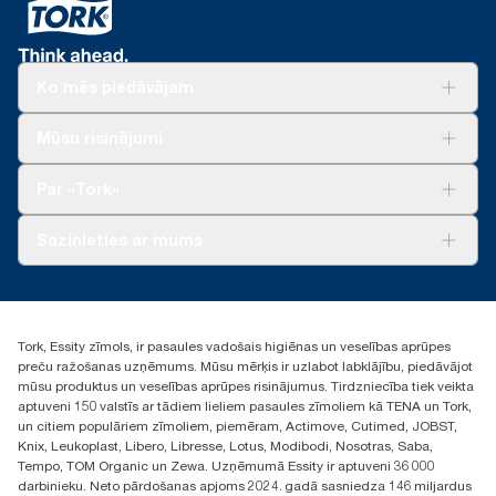
Ko mēs piedāvājam
Risinājumiem
Mūsu risinājumi
Ilgtspēja
Tork Clean Care
Tork Vision Uzkopšana
Par «Tork»
AD-a-Glance
Par mums
Sazinieties ar mums
Veiksmīgas pieredzes stāsti
torklv@essity.com
+371 29141799
+371 292 73368
Tork, Essity zīmols, ir pasaules vadošais higiēnas un veselības aprūpes
Atrast izplatītāju
preču ražošanas uzņēmums. Mūsu mērķis ir uzlabot labklājību, piedāvājot
Ulbrokas street 19A
mūsu produktus un veselības aprūpes risinājumus. Tirdzniecība tiek veikta
Riga, Latvija
aptuveni 150 valstīs ar tādiem lieliem pasaules zīmoliem kā TENA un Tork,
LV-1028
un citiem populāriem zīmoliem, piemēram, Actimove, Cutimed, JOBST,
Knix, Leukoplast, Libero, Libresse, Lotus, Modibodi, Nosotras, Saba,
Tempo, TOM Organic un Zewa. Uzņēmumā Essity ir aptuveni 36 000
darbinieku. Neto pārdošanas apjoms 2024. gadā sasniedza 146 miljardus