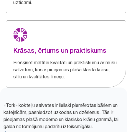
uzticami.
Krāsas, ērtums un praktiskums
Piešķiriet maltītei kvalitāti un praktiskumu ar mūsu
salvetēm, kas ir pieejamas plašā klāstā krāsu,
stilu un kvalitātes līmeņu.
«Tork» kokteiļu salvetes ir lieliski piemērotas bāriem un
kafejnīcām, pasniedzot uzkodas un dzērienus. Tās ir
pieejamas plašā moderno un klasisko krāsu gammā, lai
galda noformējumu padarītu izteiksmīgāku.