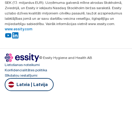
SEK (13 miljardus EUR). Uzņēmuma galvenā mītne atrodas Stokholmā,
Zviedrijā, un Essity ir iekļauts Nasdaq Stockholm biržas sarakstā. Essity
uzlabo dzīves kvalitāti miljoniem cilvēku pasaulē, laužot aizspriedumus
labklājības jomā un ar savu darbību veicina veselīgu, ilgtspējīgu un
mijiedarbīgu sabiedrību. Vairāk informācijas vietnē www.essity.com.
www.essity.com
© Essity Hygiene and Health AB
Lietošanas noteikumi
Konfidencialitātes politika
Sīkdatņu iestatījumi
Latvia | Latvija