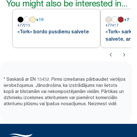
You might also be interested in...
+
19
+
7
477213
477417
«Tork» bordo pusdienu salvete
«Tork» sarka
salvete, ar 1
* Saskaņā ar EN 13432. Pirms izmešanas pārbaudiet vietējos
ierobežojumus. Jānodrošina, ka izstrādājums nav lietots
kopā ar bīstamām vai nekompostējamām vielām. Pārtikas un
dzīvnieku izcelsmes atkritumiem var piemērot komerciālo
atkritumu plūsmu vai īpašus nosacījumus. Neizmest vidē.