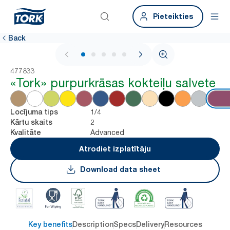
Pieteikties
Back
1 / 5
477833
«Tork» purpurkrāsas kokteiļu salvete
1/4
Locījuma tips
2
Kārtu skaits
Advanced
Kvalitāte
Atrodiet izplatītāju
Download data sheet
Key benefits
Description
Specs
Delivery
Resources