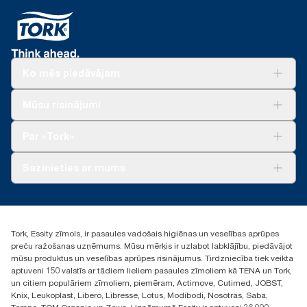
Ko mēs piedāvājam
Risinājumiem
Mūsu risinājumi
Ilgtspēja
Tork Clean Care
Tork Vision Uzkopšana
Par «Tork»
AD-a-Glance
Par mums
Sazinieties ar mums
Veiksmīgas pieredzes stāsti
torklv@essity.com
+371 29141799
+371 292 73368
Tork, Essity zīmols, ir pasaules vadošais higiēnas un veselības aprūpes
Atrast izplatītāju
preču ražošanas uzņēmums. Mūsu mērķis ir uzlabot labklājību, piedāvājot
Ulbrokas street 19A
mūsu produktus un veselības aprūpes risinājumus. Tirdzniecība tiek veikta
Riga, Latvija
aptuveni 150 valstīs ar tādiem lieliem pasaules zīmoliem kā TENA un Tork,
LV-1028
un citiem populāriem zīmoliem, piemēram, Actimove, Cutimed, JOBST,
Knix, Leukoplast, Libero, Libresse, Lotus, Modibodi, Nosotras, Saba,