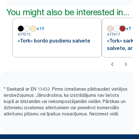
You might also be interested in...
+
19
+
7
477213
477417
«Tork» bordo pusdienu salvete
«Tork» sarka
salvete, ar 1
* Saskaņā ar EN 13432. Pirms izmešanas pārbaudiet vietējos
ierobežojumus. Jānodrošina, ka izstrādājums nav lietots
kopā ar bīstamām vai nekompostējamām vielām. Pārtikas un
dzīvnieku izcelsmes atkritumiem var piemērot komerciālo
atkritumu plūsmu vai īpašus nosacījumus. Neizmest vidē.