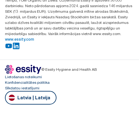
Tempo, TOM Organic un Zewa. Uzņēmumā Essity ir aptuveni 36 000
darbinieku. Neto pārdošanas apjoms 2024. gadā sasniedza 146 miljardus
SEK (13 miljardus EUR). Uzņēmuma galvenā mītne atrodas Stokholmā,
Zviedrijā, un Essity ir iekļauts Nasdaq Stockholm biržas sarakstā. Essity
uzlabo dzīves kvalitāti miljoniem cilvēku pasaulē, laužot aizspriedumus
labklājības jomā un ar savu darbību veicina veselīgu, ilgtspējīgu un
mijiedarbīgu sabiedrību. Vairāk informācijas vietnē www.essity.com.
www.essity.com
© Essity Hygiene and Health AB
Lietošanas noteikumi
Konfidencialitātes politika
Sīkdatņu iestatījumi
Latvia | Latvija