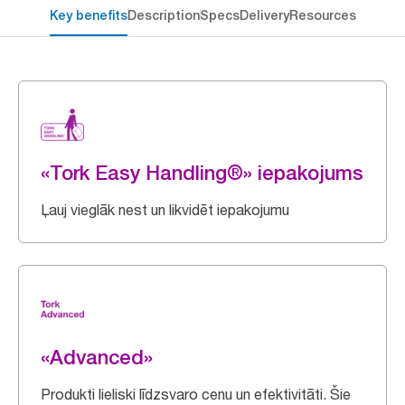
Key benefits
Description
Specs
Delivery
Resources
«Tork Easy Handling®» iepakojums
Ļauj vieglāk nest un likvidēt iepakojumu
«Advanced»
Produkti lieliski līdzsvaro cenu un efektivitāti. Šie