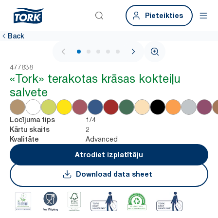
Pieteikties
Back
1 / 5
477838
«Tork» terakotas krāsas kokteiļu
salvete
1/4
Locījuma tips
2
Kārtu skaits
Advanced
Kvalitāte
Atrodiet izplatītāju
Download data sheet